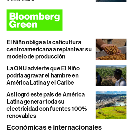
El Niño obliga a la caficultura
centroamericana a replantear su
modelo de producción
La ONU advierte que El Niño
podría agravar el hambre en
América Latina y el Caribe
Así logró este país de América
Latina generar toda su
electricidad con fuentes 100%
renovables
Económicas e internacionales