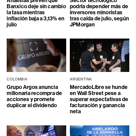
Analistas prevén que
Sector tecnológico
Banxico deje sin cambio
podría depender más de
la tasa mientras
inversores minoristas
inflación baja a 3,13% en
tras caída de julio, según
julio
JPMorgan
COLOMBIA
ARGENTINA
Grupo Argos anuncia
MercadoLibre se hunde
millonaria recompra de
en Wall Street pese a
acciones y promete
superar expectativas de
duplicar el dividendo
facturación y ganancia
neta