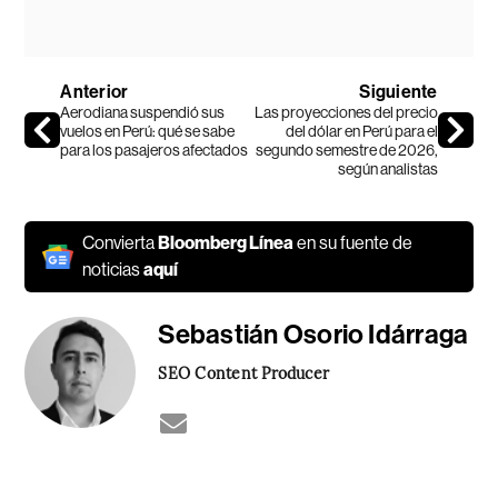
Anterior
Siguiente
Aerodiana suspendió sus
Las proyecciones del precio
vuelos en Perú: qué se sabe
del dólar en Perú para el
para los pasajeros afectados
segundo semestre de 2026,
según analistas
Convierta
Bloomberg Línea
en su fuente de
noticias
aquí
Sebastián Osorio Idárraga
SEO Content Producer