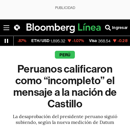
PUBLICIDAD
Ingresar
%
ETH/USD
-1.07%
Visa
-0.28%
MercadoLi
1,895.32
368.54
PERÚ
Peruanos calificaron
como “incompleto” el
mensaje a la nación de
Castillo
La desaprobación del presidente peruano siguió
subiendo, según la nueva medición de Datum