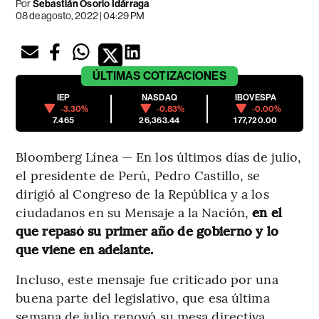
Por
Sebastián Osorio Idárraga
08 de agosto, 2022 | 04:29 PM
ÚLTIMAS
COTIZACIONES
IEP
NASDAQ
IBOVESPA
-3.30%
-0.83%
-0.00%
7.465
26,363.44
177,720.00
Bloomberg Línea — En los últimos días de julio,
el presidente de Perú, Pedro Castillo, se
dirigió al Congreso de la República y a los
ciudadanos en su Mensaje a la Nación,
en el
que repasó su primer año de gobierno y lo
que viene en adelante.
Incluso, este mensaje fue criticado por una
buena parte del legislativo, que esa última
semana de julio renovó su mesa directiva.