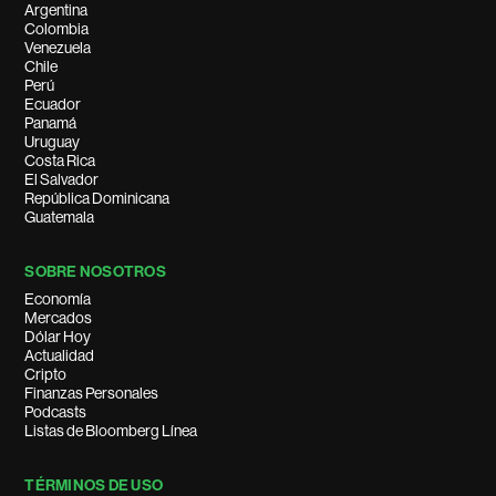
Argentina
Colombia
Venezuela
Chile
Perú
Ecuador
Panamá
Uruguay
Costa Rica
El Salvador
República Dominicana
Guatemala
SOBRE NOSOTROS
Economía
Mercados
Dólar Hoy
Actualidad
Cripto
Finanzas Personales
Podcasts
Listas de Bloomberg Línea
TÉRMINOS DE USO