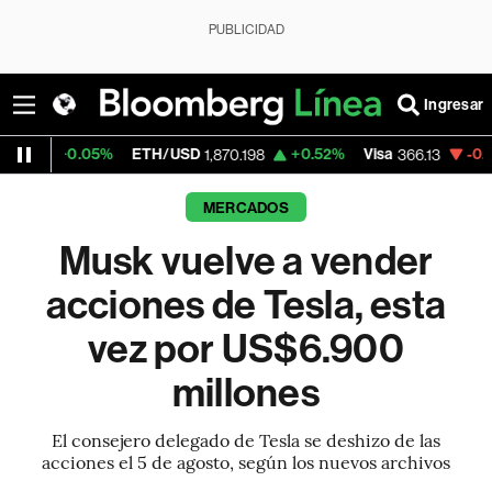
PUBLICIDAD
Ingresar
.05%
ETH/USD
+0.52%
Visa
-0.04%
Merc
1,870.198
366.13
MERCADOS
Musk vuelve a vender
acciones de Tesla, esta
vez por US$6.900
millones
El consejero delegado de Tesla se deshizo de las
acciones el 5 de agosto, según los nuevos archivos