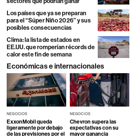
sectores que podrían ganar
Los países que ya se preparan
para el “Súper Niño 2026” y sus
posibles consecuencias
Clima: la lista de estados en
EE.UU. que romperían récords de
calor este fin de semana
Económicas e internacionales
NEGOCIOS
NEGOCIOS
ExxonMobil queda
Chevron supera las
ligeramente por debajo
expectativas con su
de las previsiones por el
mayor ganancia