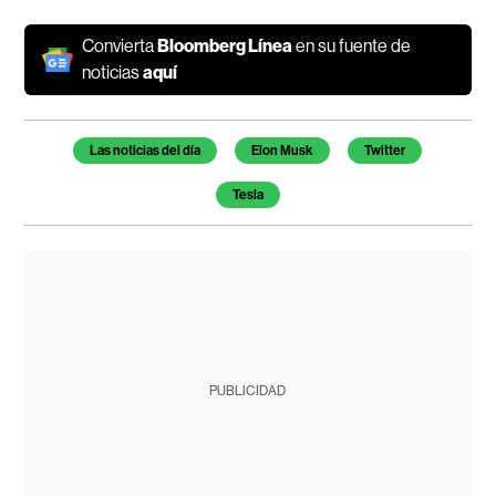
Convierta
Bloomberg Línea
en su fuente de
noticias
aquí
Temas de este artículo
Las noticias del día
Elon Musk
Twitter
Tesla
PUBLICIDAD