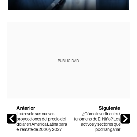
PUBLICIDAD
Anterior
Siguiente
Itaú revela sus nuevas
¿Cómo invertir ante el
proyecciones del precio del
fenómeno de El Niño? Los
dólar en América Latina para
activos y sectores que
el remate de 2026 y 2027
podrían ganar