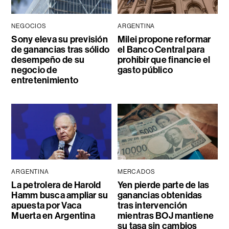
NEGOCIOS
ARGENTINA
Sony eleva su previsión
Milei propone reformar
de ganancias tras sólido
el Banco Central para
desempeño de su
prohibir que financie el
negocio de
gasto público
entretenimiento
ARGENTINA
MERCADOS
La petrolera de Harold
Yen pierde parte de las
Hamm busca ampliar su
ganancias obtenidas
apuesta por Vaca
tras intervención
Muerta en Argentina
mientras BOJ mantiene
su tasa sin cambios