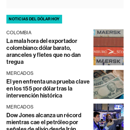
NOTICIAS DEL DÓLAR HOY
COLOMBIA
La mala hora del exportador
colombiano: dólar barato,
aranceles y fletes que no dan
tregua
MERCADOS
El yen enfrenta una prueba clave
en los 155 por dólar tras la
intervención histórica
MERCADOS
Dow Jones alcanza un récord
mientras cae el petróleo por
señales de alivio desde Irán