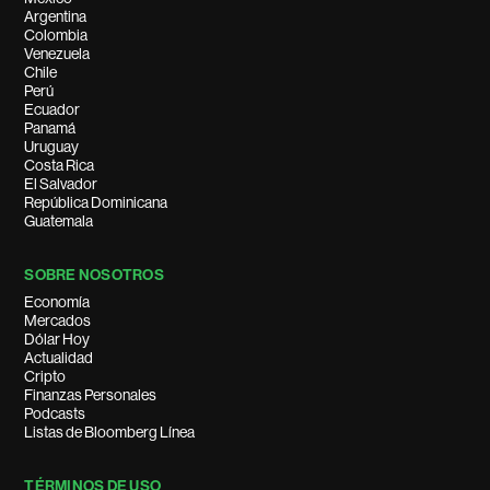
Argentina
Colombia
Venezuela
Chile
Perú
Ecuador
Panamá
Uruguay
Costa Rica
El Salvador
República Dominicana
Guatemala
SOBRE NOSOTROS
Economía
Mercados
Dólar Hoy
Actualidad
Cripto
Finanzas Personales
Podcasts
Listas de Bloomberg Línea
TÉRMINOS DE USO