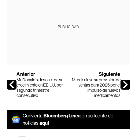
PUBLICIDAD
Anterior
Siguiente
McDonald’s desacelera su
Merck eleva su previsión de
crecimiento en EE.UU. por
ventas para 2026 por el
segundo trimestre
impulso de nuevos
consecutivo
medicamentos
Convierta
Bloomberg Línea
en su fuente de
noticias
aquí