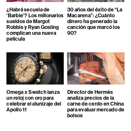
¿Habrá secuela de
30 años del éxito de “La
‘Barbie’? Los millonarios
Macarena”: ¿Cuánto
sueldos de Margot
dinero ha generado la
Robbie y Ryan Gosling
canción que marcó los
complican una nueva
90?
película
Omega x Swatch lanza
Director de Hermès
un reloj con oro para
analiza precios de la
celebrar el alunizaje del
carne de cerdo en China
Apollo 11
para evaluar mercado de
bolsos