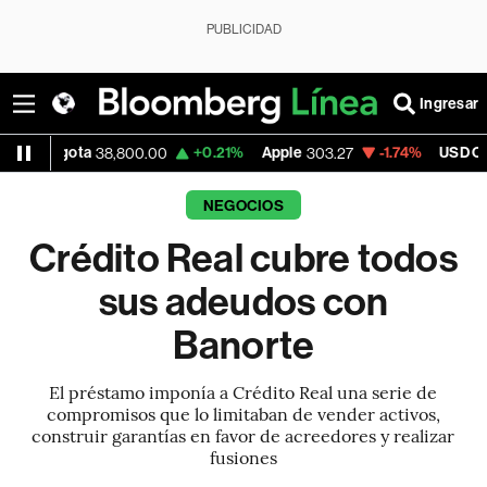
PUBLICIDAD
Ingresar
ota
+0.21%
Apple
-1.74%
USD COP
38,800.00
303.27
3,232.
NEGOCIOS
Crédito Real cubre todos
sus adeudos con
Banorte
El préstamo imponía a Crédito Real una serie de
compromisos que lo limitaban de vender activos,
construir garantías en favor de acreedores y realizar
fusiones