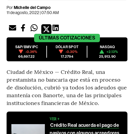
Por
Michelle del Campo
11 de agosto, 2022 | 07:50 AM
ÚLTIMAS
COTIZACIONES
S&P/BMV IPC
DÓLAR SPOT
NASDAQ
-0.36%
-0.30%
+2.13%
66,697.22
17.2794
25,913.90
Ciudad de México — Crédito Real, una
prestamista no bancaria que está en proceso
de disolución, cubrió ya todos los adeudos que
mantenía con Banorte, una de las principales
instituciones financieras de México.
VER +
Crédito Real acuerda el pago de
pasivos con algunos acreedores