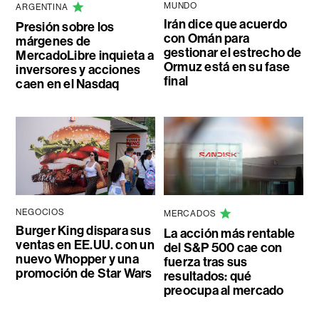
MUNDO
ARGENTINA
Irán dice que acuerdo
Presión sobre los
con Omán para
márgenes de
gestionar el estrecho de
MercadoLibre inquieta a
Ormuz está en su fase
inversores y acciones
final
caen en el Nasdaq
NEGOCIOS
MERCADOS
Burger King dispara sus
La acción más rentable
ventas en EE.UU. con un
del S&P 500 cae con
nuevo Whopper y una
fuerza tras sus
promoción de Star Wars
resultados: qué
preocupa al mercado