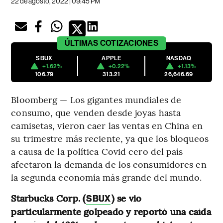
22 de agosto, 2022 | 09:45 PM
ÚLTIMAS
COTIZACIONES
SBUX
APPLE
NASDAQ
+1.62%
+0.22%
+1.13%
106.79
313.21
26,646.69
Bloomberg — Los gigantes mundiales de
consumo, que venden desde joyas hasta
camisetas, vieron caer las ventas en China en
su trimestre más reciente, ya que los bloqueos
a causa de la política Covid cero del país
afectaron la demanda de los consumidores en
la segunda economía más grande del mundo.
Starbucks Corp. (
) se vio
SBUX
particularmente golpeado y reportó una caída