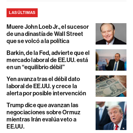
LAS ÚLTIMAS
Muere John Loeb Jr., el sucesor
de una dinastía de Wall Street
que se volcó a la política
Barkin, de la Fed, advierte que el
mercado laboral de EE.UU. está
en un “equilibrio débil”
Yen avanza tras el débil dato
laboral de EE.UU. y crece la
alerta por posible intervención
Trump dice que avanzan las
negociaciones sobre Ormuz
mientras Irán evalúa veto a
EE.UU.