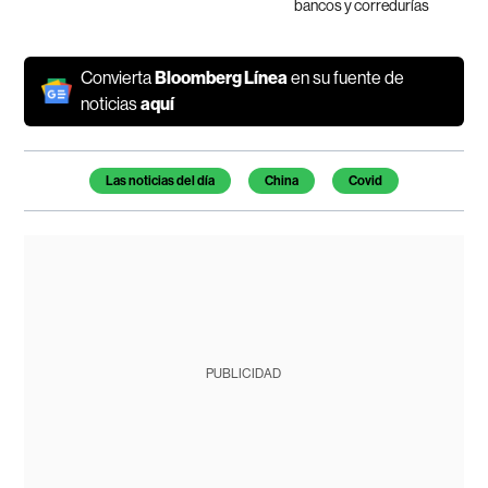
bancos y corredurías
Convierta
Bloomberg Línea
en su fuente de
noticias
aquí
Temas de este artículo
Las noticias del día
China
Covid
PUBLICIDAD