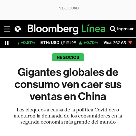
PUBLICIDAD
Ingresar
0.87%
ETH/USD
+0.70%
Visa
-2.11%
Merca
1,919.128
362.65
NEGOCIOS
Gigantes globales de
consumo ven caer sus
ventas en China
Los bloqueos a causa de la política Covid cero
afectaron la demanda de los consumidores en la
segunda economía más grande del mundo