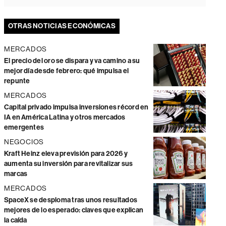
OTRAS NOTICIAS ECONÓMICAS
MERCADOS
El precio del oro se dispara y va camino a su
mejor día desde febrero: qué impulsa el
repunte
MERCADOS
Capital privado impulsa inversiones récord en
IA en América Latina y otros mercados
emergentes
NEGOCIOS
Kraft Heinz eleva previsión para 2026 y
aumenta su inversión para revitalizar sus
marcas
MERCADOS
SpaceX se desploma tras unos resultados
mejores de lo esperado: claves que explican
la caída