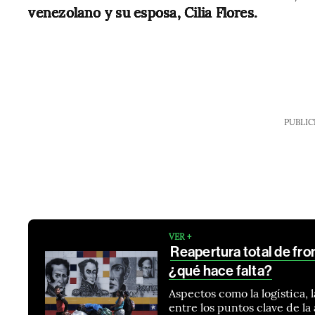
venezolano y su esposa, Cilia Flores.
PUBLIC
VER +
Reapertura total de fro
¿qué hace falta?
Aspectos como la logística, 
entre los puntos clave de l