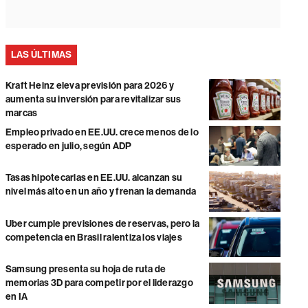
LAS ÚLTIMAS
Kraft Heinz eleva previsión para 2026 y
aumenta su inversión para revitalizar sus
marcas
Empleo privado en EE.UU. crece menos de lo
esperado en julio, según ADP
Tasas hipotecarias en EE.UU. alcanzan su
nivel más alto en un año y frenan la demanda
Uber cumple previsiones de reservas, pero la
competencia en Brasil ralentiza los viajes
Samsung presenta su hoja de ruta de
memorias 3D para competir por el liderazgo
en IA