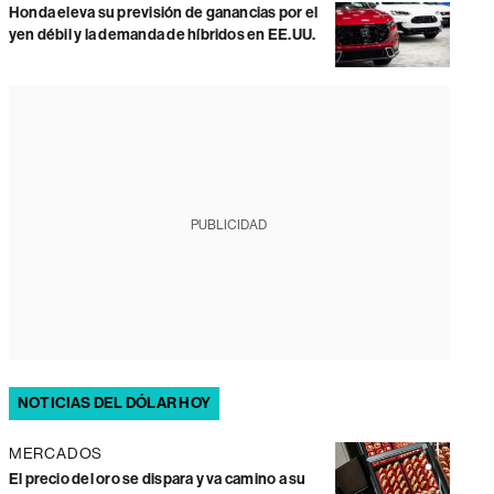
Honda eleva su previsión de ganancias por el
yen débil y la demanda de híbridos en EE.UU.
PUBLICIDAD
NOTICIAS DEL DÓLAR HOY
MERCADOS
El precio del oro se dispara y va camino a su