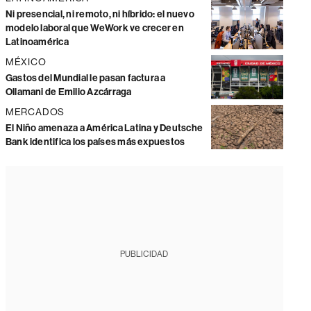
Ni presencial, ni remoto, ni híbrido: el nuevo
modelo laboral que WeWork ve crecer en
Latinoamérica
MÉXICO
Gastos del Mundial le pasan factura a
Ollamani de Emilio Azcárraga
MERCADOS
El Niño amenaza a América Latina y Deutsche
Bank identifica los países más expuestos
PUBLICIDAD