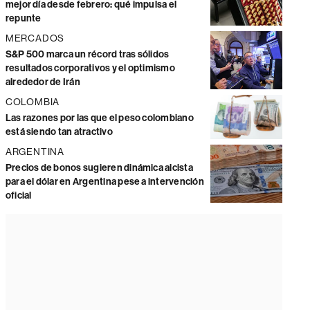
mejor día desde febrero: qué impulsa el
repunte
MERCADOS
S&P 500 marca un récord tras sólidos
resultados corporativos y el optimismo
alrededor de Irán
COLOMBIA
Las razones por las que el peso colombiano
está siendo tan atractivo
ARGENTINA
Precios de bonos sugieren dinámica alcista
para el dólar en Argentina pese a intervención
oficial