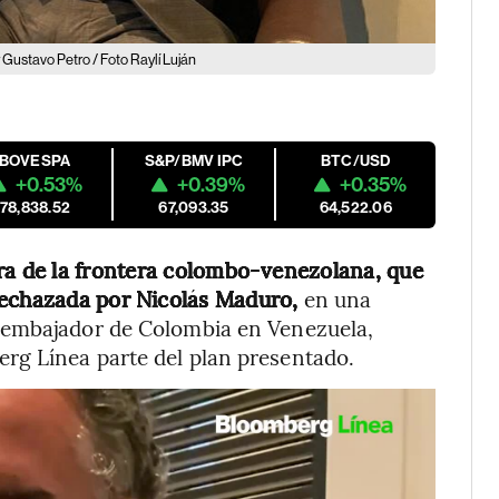
Gustavo Petro / Foto Raylí Luján
IBOVESPA
S&P/BMV IPC
BTC/USD
+0.53%
+0.39%
+0.35%
178,838.52
67,093.35
64,522.06
ra de la frontera colombo-venezolana, que
rechazada por Nicolás Maduro,
en una
 embajador de Colombia en Venezuela,
rg Línea parte del plan presentado.