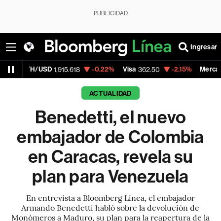
PUBLICIDAD
Ingresar
-0.22%
Visa
-2.15%
MercadoLibre
1,915.618
362.50
1,821.795
ACTUALIDAD
Benedetti, el nuevo
embajador de Colombia
en Caracas, revela su
plan para Venezuela
En entrevista a Bloomberg Línea, el embajador
Armando Benedetti habló sobre la devolución de
Monómeros a Maduro, su plan para la reapertura de la