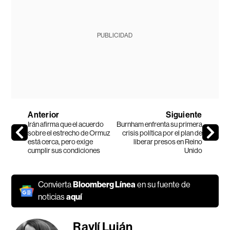
PUBLICIDAD
Anterior
Siguiente
Irán afirma que el acuerdo
Burnham enfrenta su primera
sobre el estrecho de Ormuz
crisis política por el plan de
está cerca, pero exige
liberar presos en Reino
cumplir sus condiciones
Unido
Convierta
Bloomberg Línea
en su fuente de
noticias
aquí
Raylí Luján