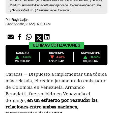
Armando Benedetti, embajador de Colombia en Venezuela, y Nicolás
Maduro.
Armando Benedetti, embajador de Colombia en Venezuela,
y Nicolás Maduro.
(Presidencia de Colombia)
Por
Raylí Luján
31 de agosto, 2022 | 07:00 AM
ÚLTIMAS
COTIZACIONES
NASDAQ
IBOVESPA
S&P/BMV IPC
+1.30%
-1.73%
+0.82%
26,690.62
172,513.42
66,938.64
Caracas — Dispuesto a implementar una tónica
más relajada, el recién juramentado embajador
de Colombia en Venezuela, Armando
Benedetti, fue recibido en Venezuela el
domingo,
en un esfuerzo por reanudar las
relaciones entre ambas naciones,