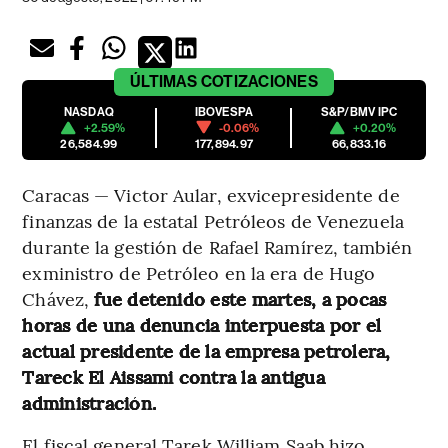
ÚLTIMAS
COTIZACIONES
NASDAQ
IBOVESPA
S&P/BMV IPC
+2.59%
-0.06%
+0.20%
26,584.99
177,894.97
66,833.16
Caracas — Victor Aular, exvicepresidente de
finanzas de la estatal Petróleos de Venezuela
durante la gestión de Rafael Ramírez, también
exministro de Petróleo en la era de Hugo
Chávez,
fue detenido este martes, a pocas
horas de una denuncia interpuesta por el
actual presidente de la empresa petrolera,
Tareck El Aissami contra la antigua
administración.
El fiscal general Tarek William Saab hizo