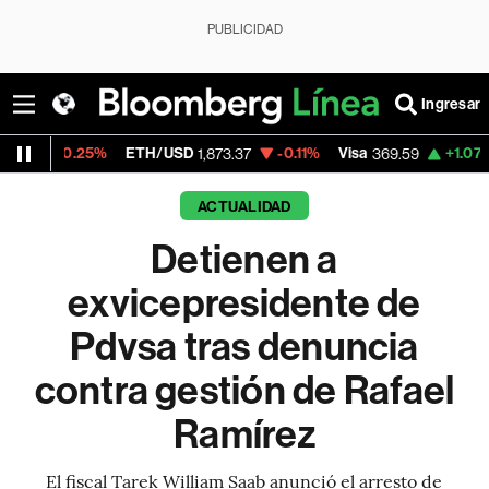
PUBLICIDAD
Ingresar
5%
ETH/USD
-0.11%
Visa
+1.07%
MercadoLi
1,873.37
369.59
ACTUALIDAD
Detienen a
exvicepresidente de
Pdvsa tras denuncia
contra gestión de Rafael
Ramírez
El fiscal Tarek William Saab anunció el arresto de