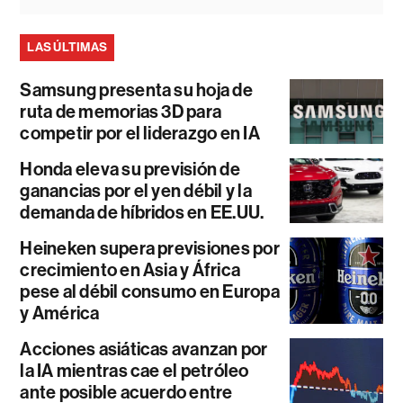
LAS ÚLTIMAS
Samsung presenta su hoja de
ruta de memorias 3D para
competir por el liderazgo en IA
Honda eleva su previsión de
ganancias por el yen débil y la
demanda de híbridos en EE.UU.
Heineken supera previsiones por
crecimiento en Asia y África
pese al débil consumo en Europa
y América
Acciones asiáticas avanzan por
la IA mientras cae el petróleo
ante posible acuerdo entre