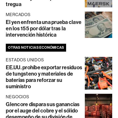
tregua
MERCADOS
El yen enfrenta una prueba clave
en los 155 por dólar tras la
intervención histórica
OTRAS NOTICIAS ECONÓMICAS
ESTADOS UNIDOS
EE.UU. prohíbe exportar residuos
de tungsteno y materiales de
baterías para reforzar su
suministro
NEGOCIOS
Glencore dispara sus ganancias
por el auge del cobre y el sólido
desempeño de su división de