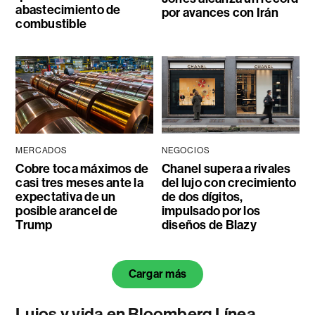
abastecimiento de
por avances con Irán
combustible
MERCADOS
NEGOCIOS
Cobre toca máximos de
Chanel supera a rivales
casi tres meses ante la
del lujo con crecimiento
expectativa de un
de dos dígitos,
posible arancel de
impulsado por los
Trump
diseños de Blazy
Cargar más
Lujos y vida en Bloomberg Línea