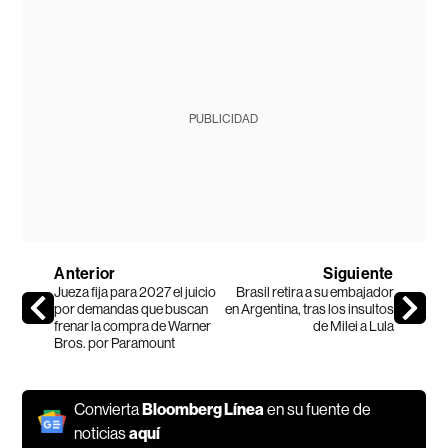
PUBLICIDAD
Anterior
Siguiente
Jueza fija para 2027 el juicio
Brasil retira a su embajador
por demandas que buscan
en Argentina, tras los insultos
frenar la compra de Warner
de Milei a Lula
Bros. por Paramount
Convierta
Bloomberg Línea
en su fuente de
noticias
aquí