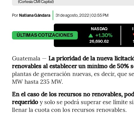
(Cortesía CMI Capital)
Por
Natiana Gándara
31 de agosto, 2022 | 02:55 PM
NASDAQ
+1.30%
ÚLTIMAS
COTIZACIONES
26,690.62
Guatemala —
La prioridad de la nueva licitac
renovables al establecer un mínimo de 50% so
plantas de generación nuevas, es decir, que s
MW hasta 235 MW.
En el caso de los recursos no renovables, p
requerido
y solo se podrá superar ese límite s
llenar la cuota con los recursos renovables.