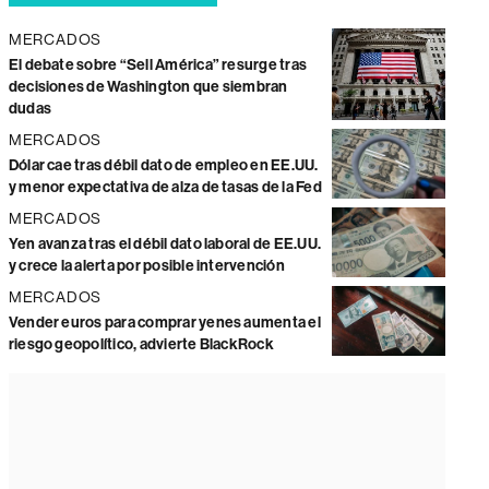
MERCADOS
El debate sobre “Sell América” resurge tras
decisiones de Washington que siembran
dudas
MERCADOS
Dólar cae tras débil dato de empleo en EE.UU.
y menor expectativa de alza de tasas de la Fed
MERCADOS
Yen avanza tras el débil dato laboral de EE.UU.
y crece la alerta por posible intervención
MERCADOS
Vender euros para comprar yenes aumenta el
riesgo geopolítico, advierte BlackRock