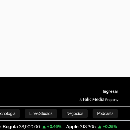
Ingresar
ecnología
Línea Studios
Negocios
Podcasts
8,900.00
Apple
313.305
USD COP
3,15
+0.46%
+0.25%
English