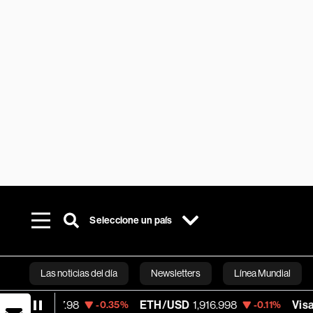
Seleccione un país
Las noticias del día
Newsletters
Línea Mundial
07.98
ETH/USD
1,916.998
Visa
362.50
-0.35%
-0.11%
Bloomberg 