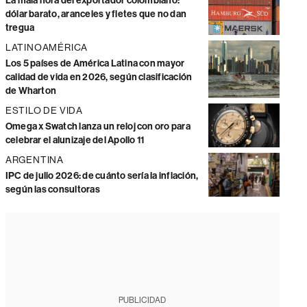
La mala hora del exportador colombiano:
dólar barato, aranceles y fletes que no dan
tregua
LATINOAMÉRICA
Los 5 países de América Latina con mayor
calidad de vida en 2026, según clasificación
de Wharton
ESTILO DE VIDA
Omega x Swatch lanza un reloj con oro para
celebrar el alunizaje del Apollo 11
ARGENTINA
IPC de julio 2026: de cuánto sería la inflación,
según las consultoras
PUBLICIDAD