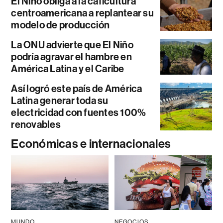
El Niño obliga a la caficultura
centroamericana a replantear su
modelo de producción
La ONU advierte que El Niño
podría agravar el hambre en
América Latina y el Caribe
Así logró este país de América
Latina generar toda su
electricidad con fuentes 100%
renovables
Económicas e internacionales
MUNDO
NEGOCIOS