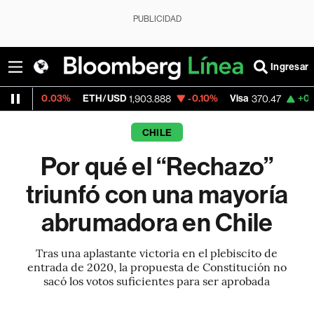
PUBLICIDAD
Ingresar
%
ETH/USD
-0.10%
Visa
+0.52%
Mercado
1,903.888
370.47
CHILE
Por qué el “Rechazo”
triunfó con una mayoría
abrumadora en Chile
Tras una aplastante victoria en el plebiscito de
entrada de 2020, la propuesta de Constitución no
sacó los votos suficientes para ser aprobada