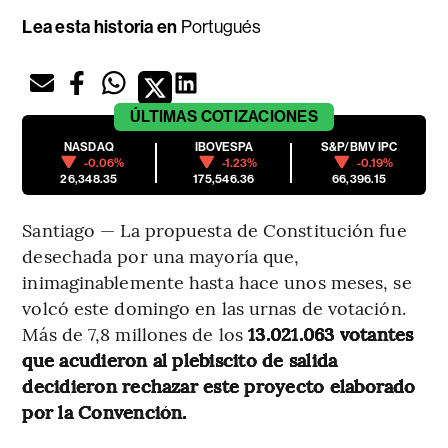
Lea esta historia en
Portugués
ÚLTIMAS
COTIZACIONES
NASDAQ
IBOVESPA
S&P/BMV IPC
-0.06%
-1.23%
-0.19%
26,348.35
175,546.36
66,396.15
Santiago — La propuesta de Constitución fue
desechada por una mayoría que,
inimaginablemente hasta hace unos meses, se
volcó este domingo en las urnas de votación.
Más de 7,8 millones de los
13.021.063 votantes
que acudieron al plebiscito de salida
decidieron rechazar este proyecto elaborado
por la Convención.