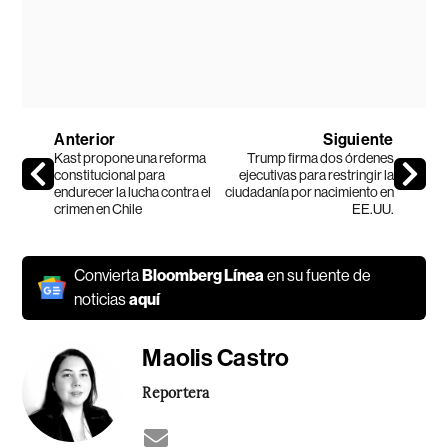
Anterior
Siguiente
Kast propone una reforma
Trump firma dos órdenes
constitucional para
ejecutivas para restringir la
endurecer la lucha contra el
ciudadanía por nacimiento en
crimen en Chile
EE.UU.
Convierta
Bloomberg Línea
en su fuente de
noticias
aquí
Maolis Castro
Reportera