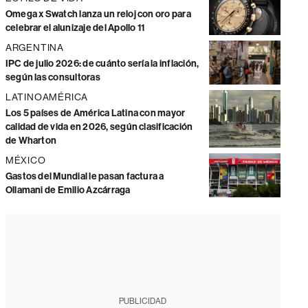
Omega x Swatch lanza un reloj con oro para
celebrar el alunizaje del Apollo 11
ARGENTINA
IPC de julio 2026: de cuánto sería la inflación,
según las consultoras
LATINOAMÉRICA
Los 5 países de América Latina con mayor
calidad de vida en 2026, según clasificación
de Wharton
MÉXICO
Gastos del Mundial le pasan factura a
Ollamani de Emilio Azcárraga
PUBLICIDAD