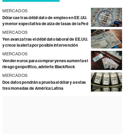
MERCADOS
Dólar cae tras débil dato de empleo en EE.UU.
y menor expectativa de alza de tasas de la Fed
MERCADOS
Yen avanza tras el débil dato laboral de EE.UU.
y crece la alerta por posible intervención
MERCADOS
Vender euros para comprar yenes aumenta el
riesgo geopolítico, advierte BlackRock
MERCADOS
Dos datos pondrán a prueba al dólar y a estas
tres monedas de América Latina