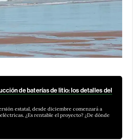
ción de baterías de litio: los detalles del
ersión estatal, desde diciembre comenzará a
 eléctricas. ¿Es rentable el proyecto? ¿De dónde