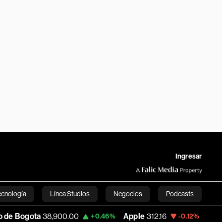
Ingresar
ecnología
Línea Studios
Negocios
Podcasts
38,900.00
Apple
312.16
USD COP
3,159.
+0.46%
-0.12%
English