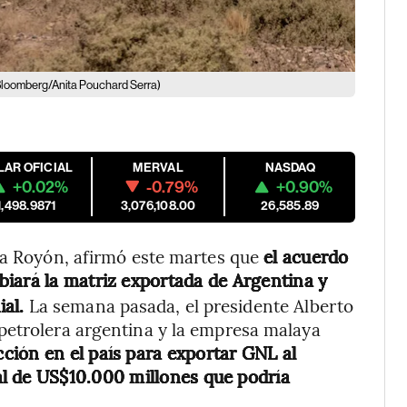
Bloomberg/Anita Pouchard Serra)
LAR OFICIAL
MERVAL
NASDAQ
+0.02%
-0.79%
+0.90%
1,498.9871
3,076,108.00
26,585.89
via Royón, afirmó este martes que
el acuerdo
biará la matriz exportada de Argentina y
ial.
La semana pasada, el presidente Alberto
petrolera argentina y la empresa malaya
cción en el país para exportar GNL al
ial de US$10.000 millones que podría