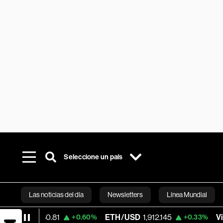
Seleccione un país
Las noticias del día
Newsletters
Línea Mundial
80.81
ETH/USD
1,912.145
Visa
362.04
+0.60%
+0.33%
Bloomberg 