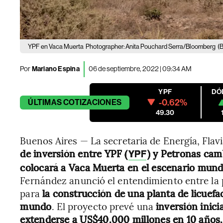
YPF en Vaca Muerta
Photographer: Anita Pouchard Serra/Bloomberg
(
Por
Mariano Espina
06 de septiembre, 2022 | 09:34 AM
YPF
DÓ
-0.62%
ÚLTIMAS
COTIZACIONES
49.30
Buenos Aires — La secretaria de Energía, Fla
de inversión entre YPF (
) y Petronas cam
YPF
colocará a Vaca Muerta en el escenario mund
Fernández anunció el entendimiento entre la 
para
la construcción de una planta de licuefa
mundo
. El proyecto prevé una
inversión inic
extenderse a US$40.000 millones en 10 años.