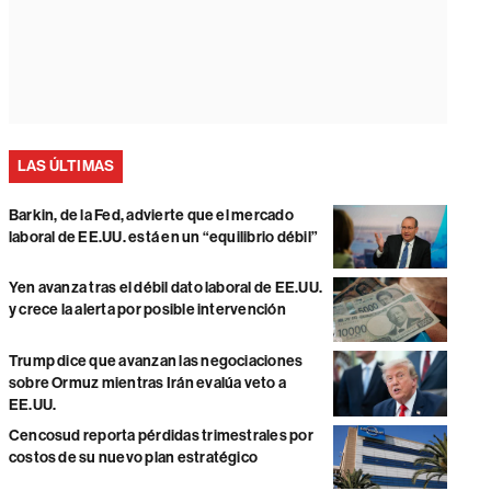
LAS ÚLTIMAS
Barkin, de la Fed, advierte que el mercado
laboral de EE.UU. está en un “equilibrio débil”
Yen avanza tras el débil dato laboral de EE.UU.
y crece la alerta por posible intervención
Trump dice que avanzan las negociaciones
sobre Ormuz mientras Irán evalúa veto a
EE.UU.
Cencosud reporta pérdidas trimestrales por
costos de su nuevo plan estratégico