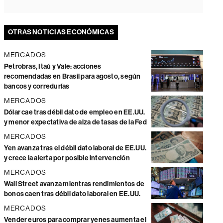
OTRAS NOTICIAS ECONÓMICAS
MERCADOS
Petrobras, Itaú y Vale: acciones
recomendadas en Brasil para agosto, según
bancos y corredurías
MERCADOS
Dólar cae tras débil dato de empleo en EE.UU.
y menor expectativa de alza de tasas de la Fed
MERCADOS
Yen avanza tras el débil dato laboral de EE.UU.
y crece la alerta por posible intervención
MERCADOS
Wall Street avanza mientras rendimientos de
bonos caen tras débil dato laboral en EE.UU.
MERCADOS
Vender euros para comprar yenes aumenta el