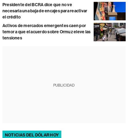
Presidente del BCRA dice que no ve
necesaria una baja de encajes para reactivar
el crédito
Activos de mercados emergentes caen por
temor a que el acuerdo sobre Ormuz eleve las
tensiones
PUBLICIDAD
NOTICIAS DEL DÓLAR HOY