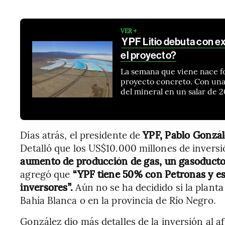
VER +
YPF Litio debuta con e
el proyecto?
La semana que viene nace fo
proyecto concreto. Con una
del mineral en un salar de 
Días atrás, el presidente de
YPF, Pablo Gonzále
Detalló que los US$10.000 millones de inversi
aumento de producción de gas, un gasoducto 
agregó que
“YPF tiene 50% con Petronas y es 
inversores”.
Aún no se ha decidido si la plant
Bahía Blanca o en la provincia de Río Negro.
González dio más detalles de la inversión al af