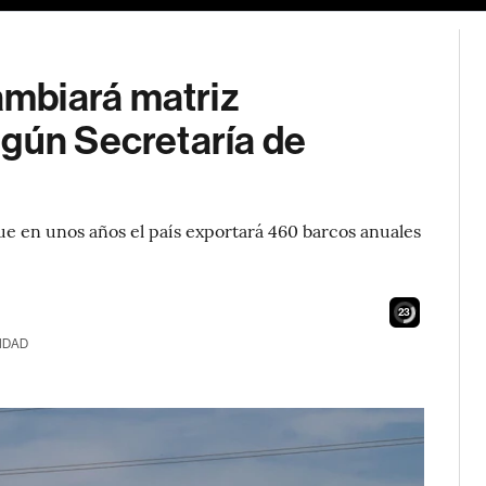
mbiará matriz
egún Secretaría de
e en unos años el país exportará 460 barcos anuales
21
IDAD