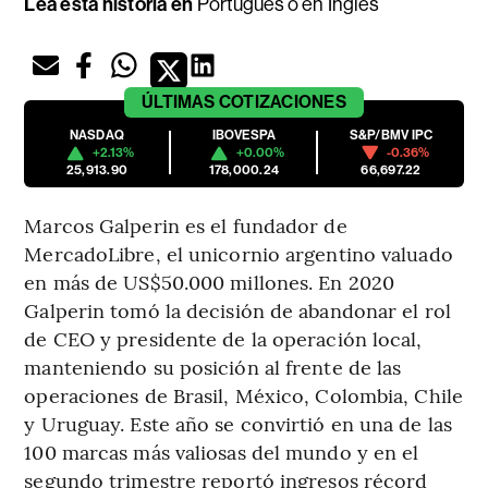
Lea esta historia en
Portugués
o en
Inglés
ÚLTIMAS
COTIZACIONES
NASDAQ
IBOVESPA
S&P/BMV IPC
+2.13%
+0.00%
-0.36%
25,913.90
178,000.24
66,697.22
Marcos Galperin es el fundador de
MercadoLibre, el unicornio argentino valuado
en más de US$50.000 millones. En 2020
Galperin tomó la decisión de abandonar el rol
de CEO y presidente de la operación local,
manteniendo su posición al frente de las
operaciones de Brasil, México, Colombia, Chile
y Uruguay. Este año se convirtió en una de las
100 marcas más valiosas del mundo y en el
segundo trimestre reportó ingresos récord