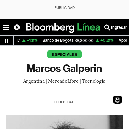
PUBLICIDAD
Ingresar
+1.11%
Banco de Bogota
+0.21%
Apple
7
38,800.00
303.27
ESPECIALES
Marcos Galperin
Argentina | MercadoLibre | Tecnología
13
PUBLICIDAD