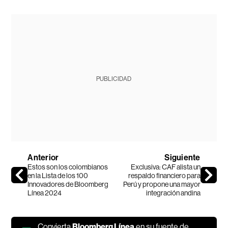
PUBLICIDAD
Anterior
Siguiente
Estos son los colombianos
Exclusiva: CAF alista un
en la Lista de los 100
respaldo financiero para
Innovadores de Bloomberg
Perú y propone una mayor
Línea 2024
integración andina
Convierta
Bloomberg Línea
en su fuente de