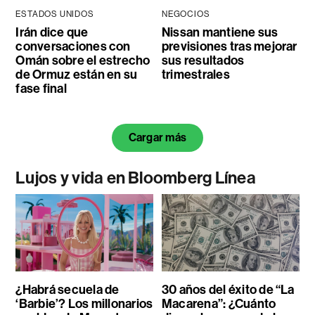
ESTADOS UNIDOS
NEGOCIOS
Irán dice que
Nissan mantiene sus
conversaciones con
previsiones tras mejorar
Omán sobre el estrecho
sus resultados
de Ormuz están en su
trimestrales
fase final
Cargar más
Lujos y vida en Bloomberg Línea
¿Habrá secuela de
30 años del éxito de “La
‘Barbie’? Los millonarios
Macarena”: ¿Cuánto