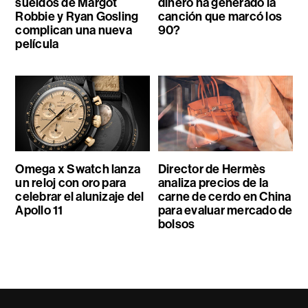
sueldos de Margot
dinero ha generado la
Robbie y Ryan Gosling
canción que marcó los
complican una nueva
90?
película
Omega x Swatch lanza
Director de Hermès
un reloj con oro para
analiza precios de la
celebrar el alunizaje del
carne de cerdo en China
Apollo 11
para evaluar mercado de
bolsos