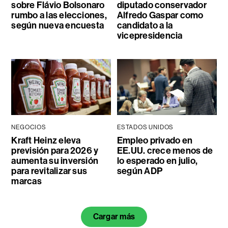
sobre Flávio Bolsonaro
diputado conservador
rumbo a las elecciones,
Alfredo Gaspar como
según nueva encuesta
candidato a la
vicepresidencia
NEGOCIOS
ESTADOS UNIDOS
Kraft Heinz eleva
Empleo privado en
previsión para 2026 y
EE.UU. crece menos de
aumenta su inversión
lo esperado en julio,
para revitalizar sus
según ADP
marcas
Cargar más