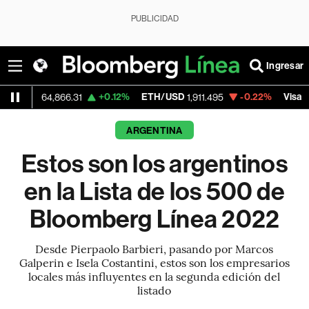
PUBLICIDAD
Ingresar
+0.12%
ETH/USD
-0.22%
Visa
-
4,866.31
1,911.495
368.54
ARGENTINA
Estos son los argentinos
en la Lista de los 500 de
Bloomberg Línea 2022
Desde Pierpaolo Barbieri, pasando por Marcos
Galperin e Isela Costantini, estos son los empresarios
locales más influyentes en la segunda edición del
listado