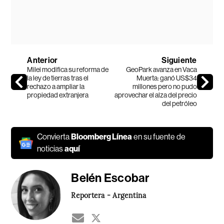
Anterior
Siguiente
Milei modifica su reforma de
GeoPark avanza en Vaca
la ley de tierras tras el
Muerta: ganó US$34
rechazo a ampliar la
millones pero no pudo
propiedad extranjera
aprovechar el alza del precio
del petróleo
Convierta
Bloomberg Línea
en su fuente de
noticias
aquí
Belén Escobar
Reportera - Argentina