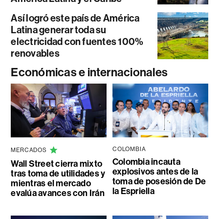
Así logró este país de América
Latina generar toda su
electricidad con fuentes 100%
renovables
Económicas e internacionales
COLOMBIA
MERCADOS
Colombia incauta
Wall Street cierra mixto
explosivos antes de la
tras toma de utilidades y
toma de posesión de De
mientras el mercado
la Espriella
evalúa avances con Irán