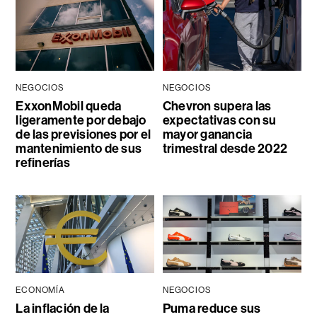
NEGOCIOS
NEGOCIOS
ExxonMobil queda
Chevron supera las
ligeramente por debajo
expectativas con su
de las previsiones por el
mayor ganancia
mantenimiento de sus
trimestral desde 2022
refinerías
ECONOMÍA
NEGOCIOS
La inflación de la
Puma reduce sus