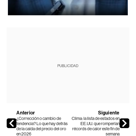
PUBLICIDAD
Anterior
Siguiente
¿Corrección o cambio de
Clima: la lista de estados en
tendencia? Lo que hay detrás
EE.UU. que romperían
de la caída del precio del oro
récords de calor este fin de
en 2026
semana