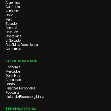
Argentina
Colombia
Venezuela
Chile
Perú
Ecuador
Panamá
Uruguay
Costa Rica
El Salvador
República Dominicana
Guatemala
SOBRE NOSOTROS
Economía
Mercados
Dólar Hoy
Actualidad
Cripto
Finanzas Personales
Podcasts
Listas de Bloomberg Línea
TÉRMINOS DE USO