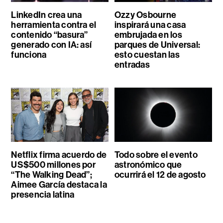
LinkedIn crea una
Ozzy Osbourne
herramienta contra el
inspirará una casa
contenido “basura”
embrujada en los
generado con IA: así
parques de Universal:
funciona
esto cuestan las
entradas
Netflix firma acuerdo de
Todo sobre el evento
US$500 millones por
astronómico que
“The Walking Dead”;
ocurrirá el 12 de agosto
Aimee García destaca la
presencia latina