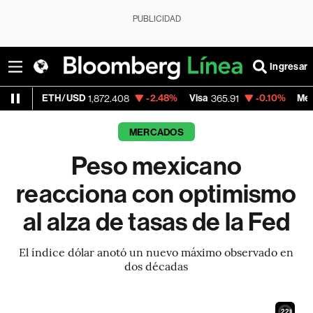
PUBLICIDAD
Ingresar
/USD
-2.48%
Visa
-0.10%
MercadoLibre
1,872.408
365.91
1,8
MERCADOS
Peso mexicano
reacciona con optimismo
al alza de tasas de la Fed
El índice dólar anotó un nuevo máximo observado en
dos décadas
20