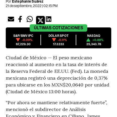
Por
Estephanie Suárez
21 de septiembre, 2022 | 02:15 PM
ÚLTIMAS
COTIZACIONES
S&P/BMV IPC
DÓLAR SPOT
NASDAQ
-0.09%
-0.11%
+0.88%
67,229.30
17.3233
25,343.78
Ciudad de México — El peso mexicano
reaccionó al aumento en la tasa de interés de
la Reserva Federal de EE.UU. (Fed). La moneda
mexicana registró una depreciación de 0,37%
para ubicarse en los MXN$20,0640 por unidad
(Ciudad de México 13:00 horas).
“Por ahora se mantiene relativamente fuerte”,
mencionó el subdirector de Análisis
Económico y Financiero en CiBano, James