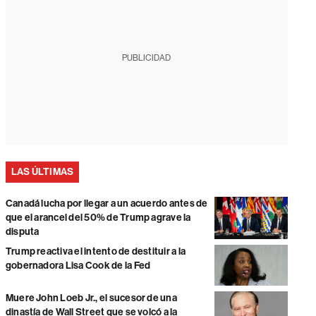
PUBLICIDAD
LAS ÚLTIMAS
Canadá lucha por llegar a un acuerdo antes de
que el arancel del 50% de Trump agrave la
disputa
Trump reactiva el intento de destituir a la
gobernadora Lisa Cook de la Fed
Muere John Loeb Jr., el sucesor de una
dinastía de Wall Street que se volcó a la