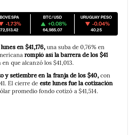
IBOVESPA
BTC/USD
URUGUAY PESO
-1.73%
+0.08%
-0.04%
172,513.42
64,985.07
40.25
lunes en $41,176,
una suba de 0,76% en
eamericana
rompió así la barrera de los $41
 en que alcanzó los $41,013.
o y setiembre en la franja de los $40,
con
1. El cierre de
este lunes fue la cotización
ólar promedio fondo cotizó a $41,514.