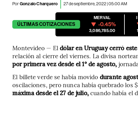
Por
Gonzalo Charquero
27 de septiembre, 2022 | 05:00 AM
MERVAL
-0.45%
ÚLTIMAS
COTIZACIONES
3,086,785.00
Montevideo — El
dólar en Uruguay cerró este 
relación al cierre del viernes. La divisa nort
por primera vez desde el 1° de agosto,
jornada
El billete verde se había movido
durante agost
oscilaciones, pero nunca había quebrado los $4
máxima desde el 27 de julio,
cuando había el d