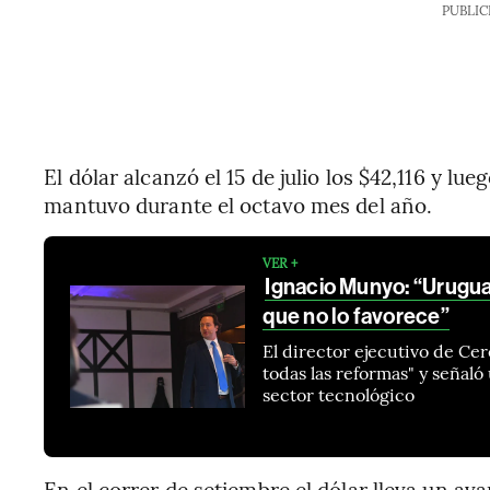
PUBLIC
El dólar alcanzó el 15 de julio los $42,116 y lu
mantuvo durante el octavo mes del año.
VER +
Ignacio Munyo: “Uruguay
que no lo favorece”
El director ejecutivo de Cer
todas las reformas" y señaló
sector tecnológico
En el correr de setiembre el dólar lleva un a