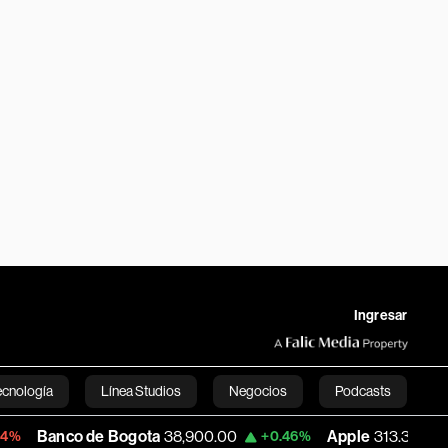
Ingresar
ecnología
Línea Studios
Negocios
Podcasts
de Bogota
38,900.00
Apple
313.305
US
+0.46%
+0.25%
English