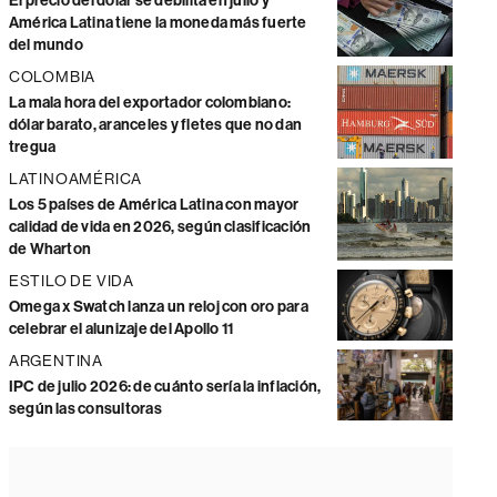
El precio del dólar se debilita en julio y
América Latina tiene la moneda más fuerte
del mundo
COLOMBIA
La mala hora del exportador colombiano:
dólar barato, aranceles y fletes que no dan
tregua
LATINOAMÉRICA
Los 5 países de América Latina con mayor
calidad de vida en 2026, según clasificación
de Wharton
ESTILO DE VIDA
Omega x Swatch lanza un reloj con oro para
celebrar el alunizaje del Apollo 11
ARGENTINA
IPC de julio 2026: de cuánto sería la inflación,
según las consultoras