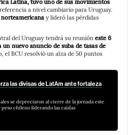
rica Latina, tuvo uno de sus movimientos
referencia a nivel cambiario para Uruguay.
sa norteamericana
y lideró las pérdidas
ntral del Uruguay tendrá su reunión
este 6
ta un nuevo anuncio de suba de tasas de
o, el BCU resolvió un alza de 50 puntos
rza las divisas de LatAm ante fortaleza
ales se depreciaron al cierre de la jornada este
y peso chileno liderando las caídas