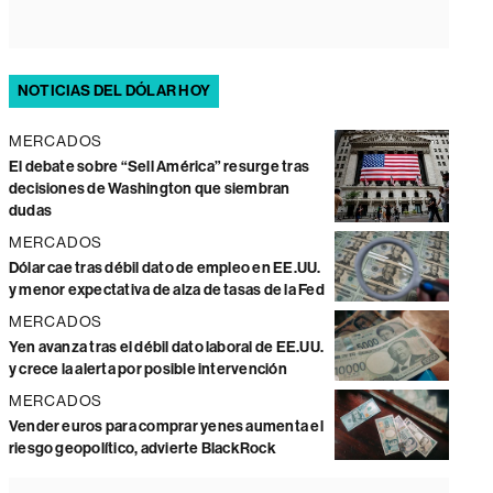
NOTICIAS DEL DÓLAR HOY
MERCADOS
El debate sobre “Sell América” resurge tras
decisiones de Washington que siembran
dudas
MERCADOS
Dólar cae tras débil dato de empleo en EE.UU.
y menor expectativa de alza de tasas de la Fed
MERCADOS
Yen avanza tras el débil dato laboral de EE.UU.
y crece la alerta por posible intervención
MERCADOS
Vender euros para comprar yenes aumenta el
riesgo geopolítico, advierte BlackRock