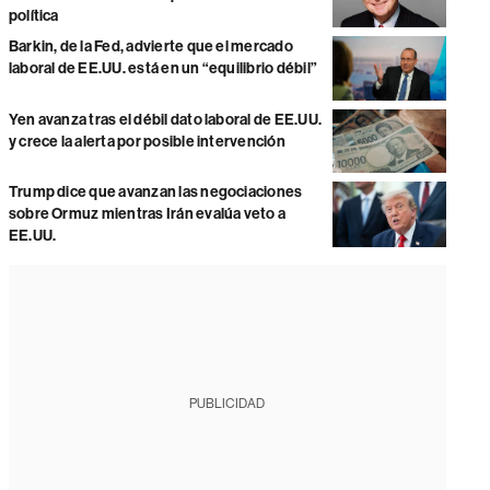
política
Barkin, de la Fed, advierte que el mercado
laboral de EE.UU. está en un “equilibrio débil”
Yen avanza tras el débil dato laboral de EE.UU.
y crece la alerta por posible intervención
Trump dice que avanzan las negociaciones
sobre Ormuz mientras Irán evalúa veto a
EE.UU.
PUBLICIDAD