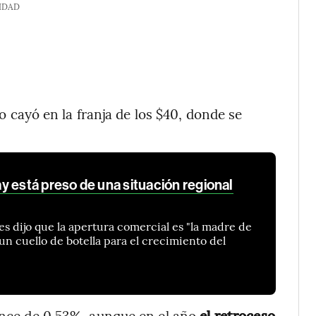
IDAD
ego cayó en la franja de los $40, donde se
 está preso de una situación regional
es dijo que la apertura comercial es "la madre de
 un cuello de botella para el crecimiento del
vance de 0,53%, aunque en el año
el retroceso