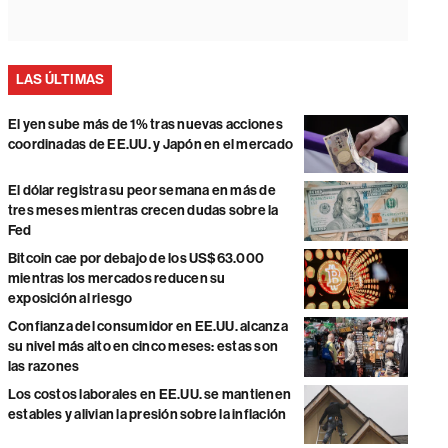
LAS ÚLTIMAS
El yen sube más de 1% tras nuevas acciones
coordinadas de EE.UU. y Japón en el mercado
El dólar registra su peor semana en más de
tres meses mientras crecen dudas sobre la
Fed
Bitcoin cae por debajo de los US$63.000
mientras los mercados reducen su
exposición al riesgo
Confianza del consumidor en EE.UU. alcanza
su nivel más alto en cinco meses: estas son
las razones
Los costos laborales en EE.UU. se mantienen
estables y alivian la presión sobre la inflación