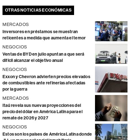
OTRAS NOTICIAS ECONÓMICAS
MERCADOS
Inversores en préstamos se muestran
reticentes a medida que aumenta el temor
NEGOCIOS
Ventas de BYD en julio apuntan a que será
difícil alcanzar el objetivo anual
NEGOCIOS
Exxon y Chevron advierten precios elevados
de combustibles ante refinerías afectadas
por la guerra
MERCADOS
Itaú revela sus nuevas proyecciones del
precio del dólar en América Latina para el
remate de 2026 y 2027
NEGOCIOS
Estos son los países de América Latina donde