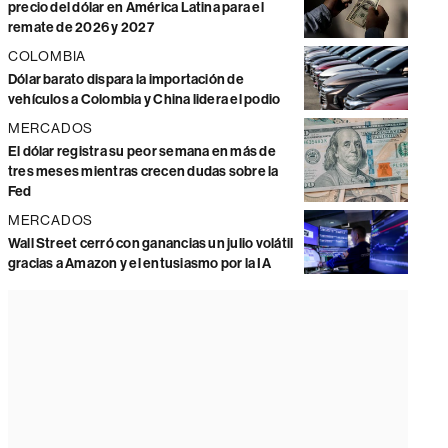
precio del dólar en América Latina para el
remate de 2026 y 2027
COLOMBIA
Dólar barato dispara la importación de
vehículos a Colombia y China lidera el podio
MERCADOS
El dólar registra su peor semana en más de
tres meses mientras crecen dudas sobre la
Fed
MERCADOS
Wall Street cerró con ganancias un julio volátil
gracias a Amazon y el entusiasmo por la IA