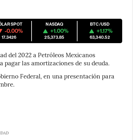
ÓLAR SPOT
NASDAQ
BTC/USD
-0.00%
+1.00%
+1.17%
17.3426
25,373.85
63,340.52
ad del 2022 a Petróleos Mexicanos
 pagar las amortizaciones de su deuda.
bierno Federal, en una presentación para
embre.
IDAD