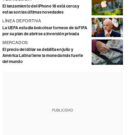
El lanzamiento del iPhone 18 está cerca y
estas son las últimas novedades
LÍNEA DEPORTIVA
La UEFA estudia boicotear torneos de la FIFA
por su plan de abrirse a inversión privada
MERCADOS
El precio del dólar se debilita en julio y
América Latina tiene la moneda más fuerte
del mundo
PUBLICIDAD