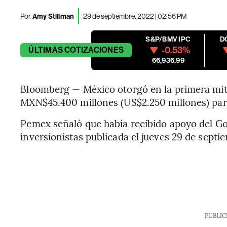
Por
Amy Stillman
29 de septiembre, 2022 | 02:56 PM
S&P/BMV IPC
D
-0.53%
ÚLTIMAS
COTIZACIONES
66,936.99
Bloomberg — México otorgó en la primera mit
MXN$45.400 millones (US$2.250 millones) para
Pemex señaló que había recibido apoyo del Go
inversionistas publicada el jueves 29 de septi
PUBLIC