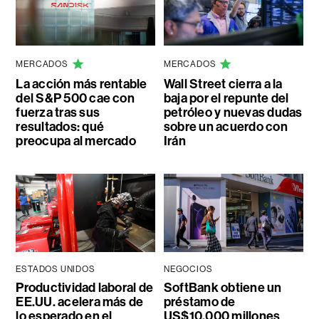
MERCADOS
MERCADOS
La acción más rentable
Wall Street cierra a la
del S&P 500 cae con
baja por el repunte del
fuerza tras sus
petróleo y nuevas dudas
resultados: qué
sobre un acuerdo con
preocupa al mercado
Irán
ESTADOS UNIDOS
NEGOCIOS
Productividad laboral de
SoftBank obtiene un
EE.UU. acelera más de
préstamo de
lo esperado en el
US$10.000 millones