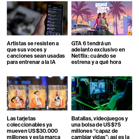
Artistas se resisten a
GTA 6 tendrá un
que sus voces y
adelanto exclusivo en
canciones sean usadas
Netflix: cuándo se
para entrenar a la IA
estrena y a qué hora
Las tarjetas
Batallas, videojuegos y
coleccionables ya
una bolsa de US$75
mueven US$30.000
millones “capaz de
millones y esta marca
cambiar vidas”: así es la