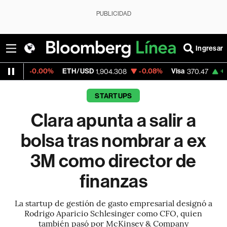
PUBLICIDAD
Ingresar
0%
ETH/USD
-0.08%
Visa
+0.52%
Merca
1,904.308
370.47
STARTUPS
Clara apunta a salir a
bolsa tras nombrar a ex
3M como director de
finanzas
La startup de gestión de gasto empresarial designó a
Rodrigo Aparicio Schlesinger como CFO, quien
también pasó por McKinsey & Company