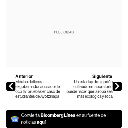
PUBLICIDAD
Anterior
Siguiente
México detiene a
Una startup de algodón
exgobernador acusado de
cultivado en laboratorio
ocultar pruebas en caso de
puede hacer que la ropa sea
estudiantes de Ayotzinapa
más ecológica y ética
Convierta
Bloomberg Línea
en su fuente de
noticias
aquí