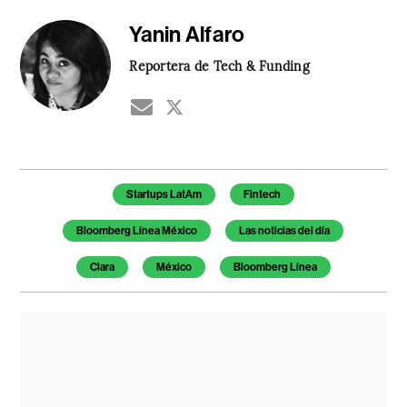
Yanin Alfaro
Reportera de Tech & Funding
Temas de este artículo
Startups LatAm
Fintech
Bloomberg Línea México
Las noticias del día
Clara
México
Bloomberg Línea