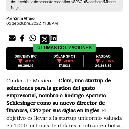
de un vehículo de propósito específico o SPAC.
(Bloomberg/Michael
Nagle)
Por
Yanin Alfaro
03 de octubre, 2022 | 11:38 AM
ÚLTIMAS
COTIZACIONES
S&P/BMV IPC
DÓLAR SPOT
NASDAQ
-0.19%
-0.10%
-0.06%
66,396.15
17.1933
26,348.35
Ciudad de México —
Clara, una startup de
soluciones para la gestión del gasto
empresarial, nombró a Rodrigo Aparicio
Schlesinger como su nuevo director de
finanzas, CFO por sus siglas en inglés
. El
objetivo es llevar a la startup unicornio valuada
en 1.000 millones de dólares a cotizar en bolsa,