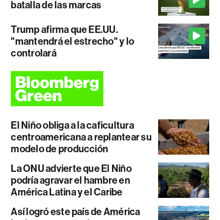
batalla de las marcas
Trump afirma que EE.UU.
"mantendrá el estrecho" y lo
controlará
El Niño obliga a la caficultura
centroamericana a replantear su
modelo de producción
La ONU advierte que El Niño
podría agravar el hambre en
América Latina y el Caribe
Así logró este país de América