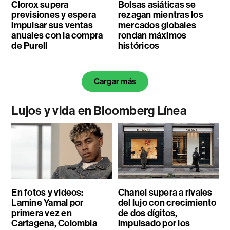
Clorox supera
Bolsas asiáticas se
previsiones y espera
rezagan mientras los
impulsar sus ventas
mercados globales
anuales con la compra
rondan máximos
de Purell
históricos
Cargar más
Lujos y vida en Bloomberg Línea
En fotos y videos:
Chanel supera a rivales
Lamine Yamal por
del lujo con crecimiento
primera vez en
de dos dígitos,
Cartagena, Colombia
impulsado por los