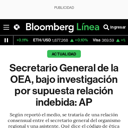
PUBLICIDAD
Ingresar
11%
ETH/USD
+0.10%
Visa
+1.07%
Mercad
1,877.268
369.59
ACTUALIDAD
Secretario General de la
OEA, bajo investigación
por supuesta relación
indebida: AP
Según reportó el medio, se trataría de una relación
consensual entre el secretario general del organismo
regional y una asistente. Qué dice el código de ética