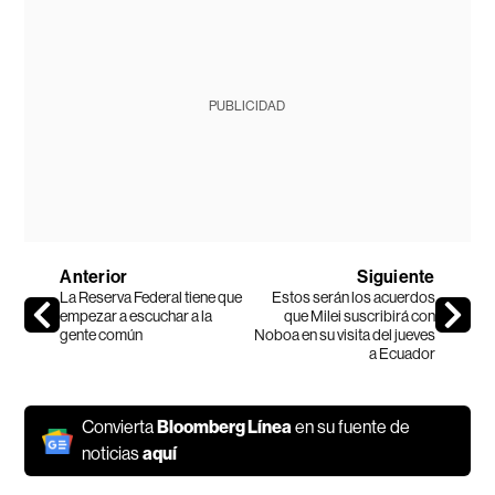
PUBLICIDAD
Anterior
Siguiente
La Reserva Federal tiene que
Estos serán los acuerdos
empezar a escuchar a la
que Milei suscribirá con
gente común
Noboa en su visita del jueves
a Ecuador
Convierta
Bloomberg Línea
en su fuente de
noticias
aquí