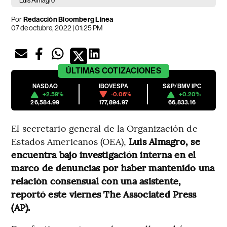
Luis Almagro
Por
Redacción Bloomberg Línea
07 de octubre, 2022 | 01:25 PM
ÚLTIMAS
COTIZACIONES
NASDAQ
IBOVESPA
S&P/BMV IPC
+2.59%
-0.06%
+0.20%
26,584.99
177,894.97
66,833.16
El secretario general de la Organización de
Estados Americanos (OEA),
Luis Almagro, se
encuentra bajo investigación interna en el
marco de denuncias por haber mantenido una
relación consensual con una asistente,
reportó este viernes The Associated Press
(AP).