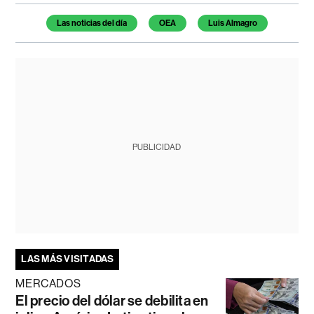
Temas de este artículo
Las noticias del día
OEA
Luis Almagro
PUBLICIDAD
LAS MÁS VISITADAS
MERCADOS
El precio del dólar se debilita en