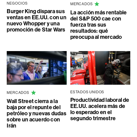
NEGOCIOS
MERCADOS
Burger King dispara sus
La acción más rentable
ventas en EE.UU. con un
del S&P 500 cae con
nuevo Whopper y una
fuerza tras sus
promoción de Star Wars
resultados: qué
preocupa al mercado
ESTADOS UNIDOS
MERCADOS
Productividad laboral de
Wall Street cierra a la
EE.UU. acelera más de
baja por el repunte del
lo esperado en el
petróleo y nuevas dudas
segundo trimestre
sobre un acuerdo con
Irán