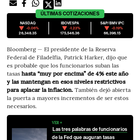
ÚLTIMAS
COTIZACIONES
NASDAQ
IBOVESPA
S&P/BMV IPC
-0.06%
-1.23%
-0.19%
26,348.35
175,546.36
66,396.15
Bloomberg — El presidente de la Reserva
Federal de Filadelfia, Patrick Harker, dijo que
es probable que los funcionarios suban las
tasas
hasta “muy por encima” de 4% este año
y las mantengan en esos niveles restrictivos
para aplacar la inflación.
También dejó abierta
la puerta a mayores incrementos de ser estos
necesarios.
VER +
Las tres palabras de funcionarios
de la Fed que auguran tasas