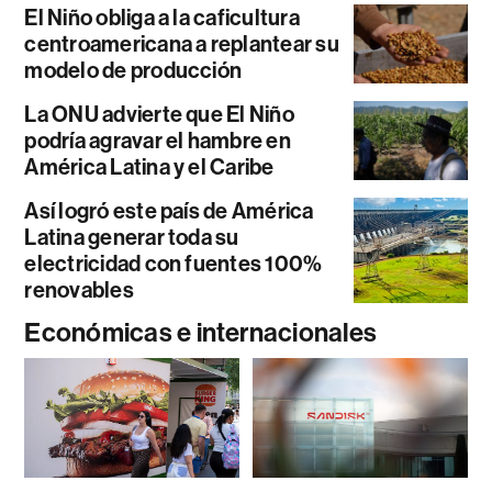
El Niño obliga a la caficultura
centroamericana a replantear su
modelo de producción
La ONU advierte que El Niño
podría agravar el hambre en
América Latina y el Caribe
Así logró este país de América
Latina generar toda su
electricidad con fuentes 100%
renovables
Económicas e internacionales