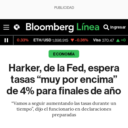
PUBLICIDAD
Ingresar
3%
ETH/USD
-0.36%
Visa
+0.52%
Mercad
1,898.915
370.47
ECONOMÍA
Harker, de la Fed, espera
tasas “muy por encima”
de 4% para finales de año
“Vamos a seguir aumentando las tasas durante un
tiempo”, dijo el funcionario en declaraciones
preparadas