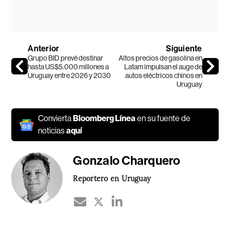
Anterior
Siguiente
Grupo BID prevé destinar
Altos precios de gasolina en
hasta US$5.000 millones a
Latam impulsan el auge de
Uruguay entre 2026 y 2030
autos eléctricos chinos en
Uruguay
Convierta
Bloomberg Línea
en su fuente de
noticias
aquí
Gonzalo Charquero
Reportero en Uruguay