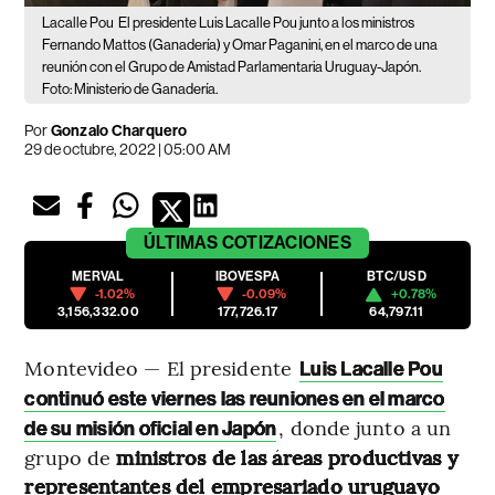
Lacalle Pou
El presidente Luis Lacalle Pou junto a los ministros
Fernando Mattos (Ganadería) y Omar Paganini, en el marco de una
reunión con el Grupo de Amistad Parlamentaria Uruguay-Japón.
Foto: Ministerio de Ganadería.
Por
Gonzalo Charquero
29 de octubre, 2022 | 05:00 AM
ÚLTIMAS
COTIZACIONES
MERVAL
IBOVESPA
BTC/USD
-1.02%
-0.09%
+0.78%
3,156,332.00
177,726.17
64,797.11
Montevideo — El presidente
Luis Lacalle Pou
continuó este viernes las reuniones en el marco
, donde junto a un
de su misión oficial en Japón
grupo de
ministros de las áreas productivas y
representantes del empresariado uruguayo