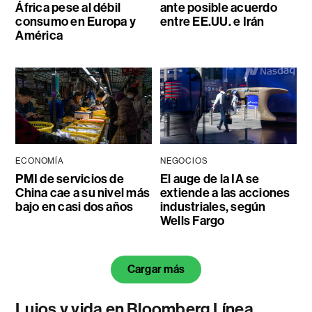
África pese al débil
ante posible acuerdo
consumo en Europa y
entre EE.UU. e Irán
América
ECONOMÍA
NEGOCIOS
PMI de servicios de
El auge de la IA se
China cae a su nivel más
extiende a las acciones
bajo en casi dos años
industriales, según
Wells Fargo
Cargar más
Lujos y vida en Bloomberg Línea