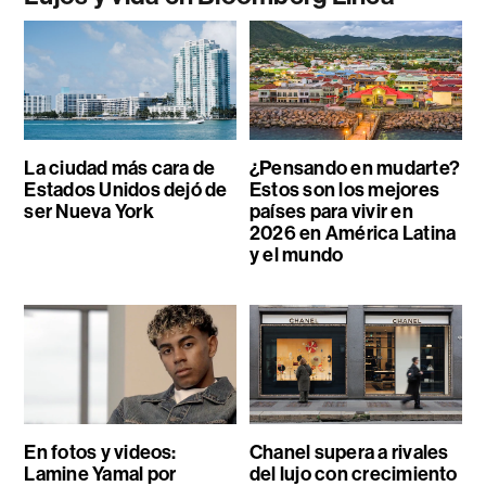
La ciudad más cara de
¿Pensando en mudarte?
Estados Unidos dejó de
Estos son los mejores
ser Nueva York
países para vivir en
2026 en América Latina
y el mundo
En fotos y videos:
Chanel supera a rivales
Lamine Yamal por
del lujo con crecimiento