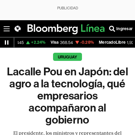
PUBLICIDAD
Ingresar
+2.24%
Visa
-0.28%
MercadoLibre
+1.8
5
368.54
1,924.95
URUGUAY
Lacalle Pou en Japón: del
agro a la tecnología, qué
empresarios
acompañaron al
gobierno
El presidente, los ministros y representantes del