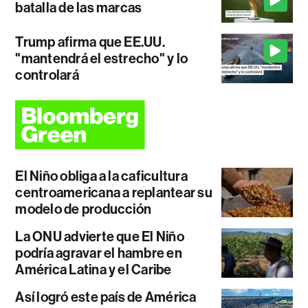
batalla de las marcas
Trump afirma que EE.UU.
"mantendrá el estrecho" y lo
controlará
El Niño obliga a la caficultura
centroamericana a replantear su
modelo de producción
La ONU advierte que El Niño
podría agravar el hambre en
América Latina y el Caribe
Así logró este país de América