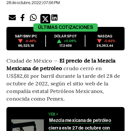
28 de octubre, 2022 | 07:56 PM
ÚLTIMAS
COTIZACIONES
S&P/BMV IPC
DÓLAR SPOT
NASDAQ
-0.46%
+0.06%
-0.83%
66,525.18
17.2459
26,363.44
Ciudad de México —
El precio de la Mezcla
Mexicana de petróleo
crudo cerró en
US$82,61 por barril durante la tarde del 28 de
octubre de 2022, según el sitio web de la
compañía estatal Petróleos Mexicanos,
conocida como Pemex.
VER +
Mezcla mexicana de petróleo
cierra este 27 de octubre con