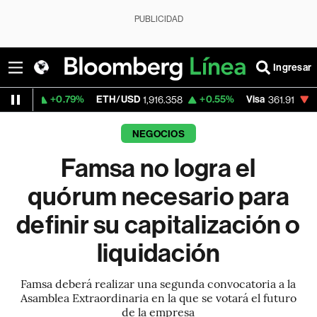
PUBLICIDAD
Ingresar
0.79%
ETH/USD
+0.55%
Visa
-2.31%
Merc
1,916.358
361.91
NEGOCIOS
Famsa no logra el
quórum necesario para
definir su capitalización o
liquidación
Famsa deberá realizar una segunda convocatoria a la
Asamblea Extraordinaria en la que se votará el futuro
de la empresa