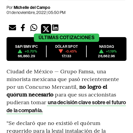
Por
Michelle del Campo
01 de noviembre, 2022 | 05:50 PM
ÚLTIMAS
COTIZACIONES
S&P/BMV IPC
DÓLAR SPOT
NASDAQ
+0.70%
-0.45%
+1.19%
66,860.29
17.133
26,662.96
Ciudad de México — Grupo Famsa, una
minorista mexicana que pasó recientemente
por un Concurso Mercantil,
no logró el
quórum necesario
para que sus accionistas
pudieran tomar
una decisión clave sobre el futuro
de la compañía.
“Se declaró que no existió el quórum
requerido para la legal instalación de la