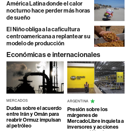
América Latina donde el calor
nocturno hace perder más horas
de sueño
El Niño obliga a la caficultura
centroamericana a replantear su
modelo de producción
Económicas e internacionales
MERCADOS
ARGENTINA
Dudas sobre el acuerdo
Presión sobre los
entre Irán y Omán para
márgenes de
reabrir Ormuz impulsan
MercadoLibre inquieta a
al petróleo
inversores y acciones