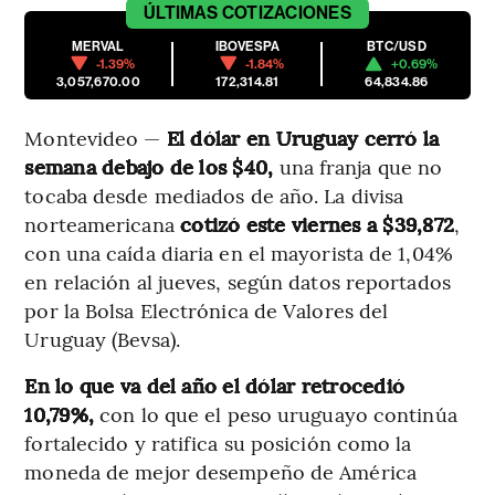
ÚLTIMAS
COTIZACIONES
MERVAL
IBOVESPA
BTC/USD
-1.39%
-1.84%
+0.69%
3,057,670.00
172,314.81
64,834.86
Montevideo —
El dólar en Uruguay cerró la
semana debajo de los $40,
una franja que no
tocaba desde mediados de año. La divisa
norteamericana
cotizó este viernes a $39,872
,
con una caída diaria en el mayorista de 1,04%
en relación al jueves, según datos reportados
por la Bolsa Electrónica de Valores del
Uruguay (Bevsa).
En lo que va del año el dólar retrocedió
10,79%,
con lo que el peso uruguayo continúa
fortalecido y ratifica su posición como la
moneda de mejor desempeño de América