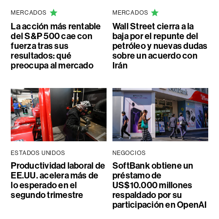
MERCADOS
MERCADOS
La acción más rentable
Wall Street cierra a la
del S&P 500 cae con
baja por el repunte del
fuerza tras sus
petróleo y nuevas dudas
resultados: qué
sobre un acuerdo con
preocupa al mercado
Irán
ESTADOS UNIDOS
NEGOCIOS
Productividad laboral de
SoftBank obtiene un
EE.UU. acelera más de
préstamo de
lo esperado en el
US$10.000 millones
segundo trimestre
respaldado por su
participación en OpenAI