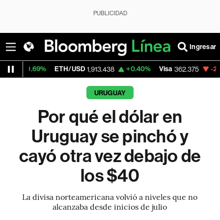
PUBLICIDAD
Ingresar
%
ETH/USD
+0.40%
Visa
-2.19%
Mercado
1,913.438
362.375
URUGUAY
Por qué el dólar en
Uruguay se pinchó y
cayó otra vez debajo de
los $40
La divisa norteamericana volvió a niveles que no
alcanzaba desde inicios de julio