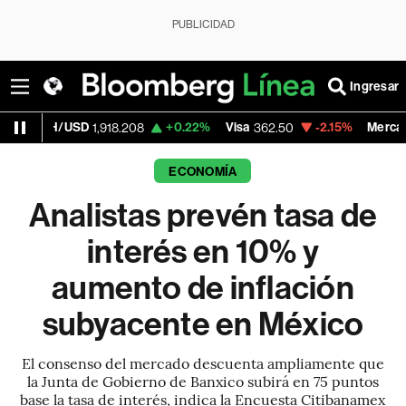
PUBLICIDAD
Ingresar
SD
+0.22%
Visa
-2.15%
MercadoLibre
1,918.208
362.50
1,821
ECONOMÍA
Analistas prevén tasa de
interés en 10% y
aumento de inflación
subyacente en México
El consenso del mercado descuenta ampliamente que
la Junta de Gobierno de Banxico subirá en 75 puntos
base la tasa de interés, indica la Encuesta Citibanamex