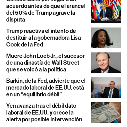
acuerdo antes de que el arancel
del 50% de Trump agrave la
disputa
Trump reactiva el intento de
destituir a la gobernadora Lisa
Cook de la Fed
Muere John Loeb Jr., el sucesor
de una dinastía de Wall Street
que se volcó a la política
Barkin, de la Fed, advierte que el
mercado laboral de EE.UU. está
en un “equilibrio débil”
Yen avanza tras el débil dato
laboral de EE.UU. y crece la
alerta por posible intervención