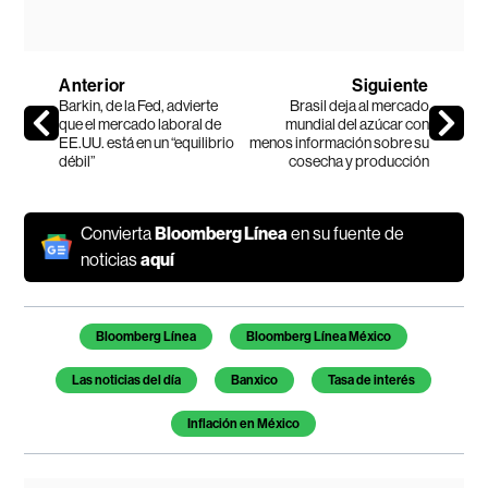
Anterior
Siguiente
Barkin, de la Fed, advierte
Brasil deja al mercado
que el mercado laboral de
mundial del azúcar con
EE.UU. está en un “equilibrio
menos información sobre su
débil”
cosecha y producción
Convierta
Bloomberg Línea
en su fuente de
noticias
aquí
Temas de este artículo
Bloomberg Línea
Bloomberg Línea México
Las noticias del día
Banxico
Tasa de interés
Inflación en México