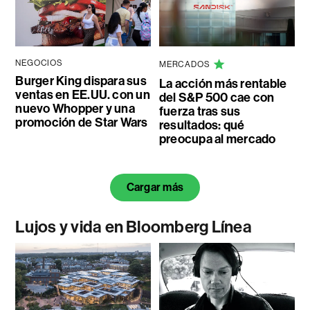
NEGOCIOS
MERCADOS
Burger King dispara sus
La acción más rentable
ventas en EE.UU. con un
del S&P 500 cae con
nuevo Whopper y una
fuerza tras sus
promoción de Star Wars
resultados: qué
preocupa al mercado
Cargar más
Lujos y vida en Bloomberg Línea