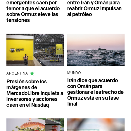
emergentes caen por
entre Irán y Omán para
temor a que el acuerdo
reabrir Ormuz impulsan
sobre Ormuz eleve las
al petróleo
tensiones
MUNDO
ARGENTINA
Irán dice que acuerdo
Presión sobre los
con Omán para
márgenes de
gestionar el estrecho de
MercadoLibre inquieta a
Ormuz está en su fase
inversores y acciones
final
caen en el Nasdaq