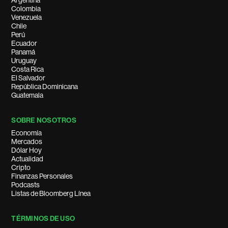
Argentina
Colombia
Venezuela
Chile
Perú
Ecuador
Panamá
Uruguay
Costa Rica
El Salvador
República Dominicana
Guatemala
SOBRE NOSOTROS
Economía
Mercados
Dólar Hoy
Actualidad
Cripto
Finanzas Personales
Podcasts
Listas de Bloomberg Línea
TÉRMINOS DE USO