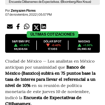
Encuesta Citibanamex de Expectativas.
(Bloomberg/Alex Kraus)
Por
Zenyazen Flores
07 de noviembre, 2022 | 05:57 PM
ÚLTIMAS
COTIZACIONES
S&P/BMV IPC
DÓLAR SPOT
NASDAQ
+0.82%
-0.43%
+1.30%
66,938.64
17.1355
26,690.62
Ciudad de México — Los analistas en México
anticipan por unanimidad que
Banco de
México (Banxico) subirá en 75 puntos base la
tasa de interés para llevar el referencial a un
nivel de 10%
en su reunión de política
monetaria de este jueves 10 de noviembre,
indicó la
Encuesta de Expectativas de
Citibanamex.