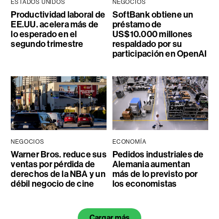
ESTADOS UNIDOS
NEGOCIOS
Productividad laboral de
SoftBank obtiene un
EE.UU. acelera más de
préstamo de
lo esperado en el
US$10.000 millones
segundo trimestre
respaldado por su
participación en OpenAI
NEGOCIOS
ECONOMÍA
Warner Bros. reduce sus
Pedidos industriales de
ventas por pérdida de
Alemania aumentan
derechos de la NBA y un
más de lo previsto por
débil negocio de cine
los economistas
Cargar más