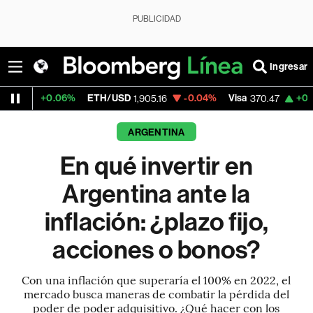
PUBLICIDAD
Ingresar
%
ETH/USD
-0.04%
Visa
+0.52%
MercadoLi
1,905.16
370.47
ARGENTINA
En qué invertir en
Argentina ante la
inflación: ¿plazo fijo,
acciones o bonos?
Con una inflación que superaría el 100% en 2022, el
mercado busca maneras de combatir la pérdida del
poder de poder adquisitivo. ¿Qué hacer con los