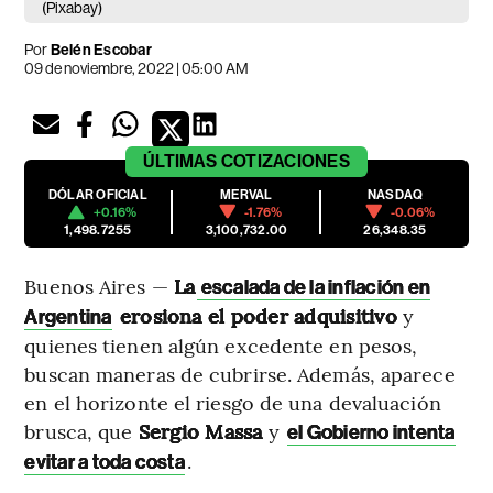
(Pixabay)
Por
Belén Escobar
09 de noviembre, 2022 | 05:00 AM
ÚLTIMAS
COTIZACIONES
DÓLAR OFICIAL
MERVAL
NASDAQ
+0.16%
-1.76%
-0.06%
1,498.7255
3,100,732.00
26,348.35
Buenos Aires —
La
escalada de la inflación en
erosiona el poder adquisitivo
y
Argentina
quienes tienen algún excedente en pesos,
buscan maneras de cubrirse. Además, aparece
en el horizonte el riesgo de una devaluación
brusca, que
Sergio Massa
y
el Gobierno intenta
.
evitar a toda costa