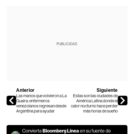
PUBLICIDAD
Anterior
Siguiente
Las manos que volvieron a La
Estas son las ciudades de
Guaira: enfermeros
América Latina donde el
venezolanos regresan desde
calor nocturno hace perder
Argentina para ayudar
más horas de sueño
Convierta
Bloomberg Línea
en su fuente de