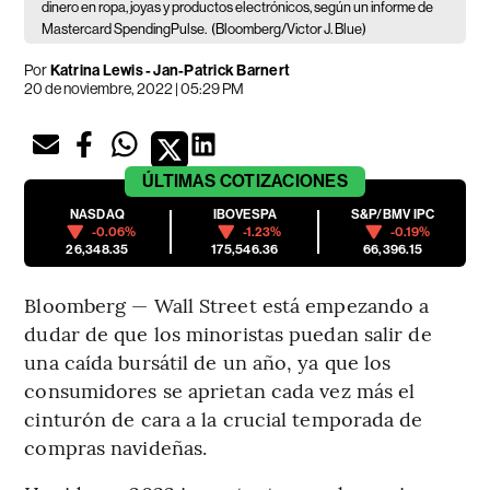
dinero en ropa, joyas y productos electrónicos, según un informe de
Mastercard SpendingPulse.
(Bloomberg/Victor J. Blue)
Por
Katrina Lewis - Jan-Patrick Barnert
20 de noviembre, 2022 | 05:29 PM
ÚLTIMAS
COTIZACIONES
NASDAQ
IBOVESPA
S&P/BMV IPC
-0.06%
-1.23%
-0.19%
26,348.35
175,546.36
66,396.15
Bloomberg — Wall Street está empezando a
dudar de que los minoristas puedan salir de
una caída bursátil de un año, ya que los
consumidores se aprietan cada vez más el
cinturón de cara a la crucial temporada de
compras navideñas.