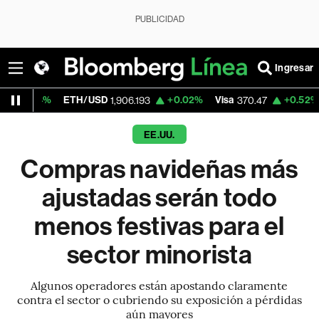
PUBLICIDAD
Ingresar
ETH/USD
+0.02%
Visa
+0.52%
MercadoLib
1,906.193
370.47
EE.UU.
Compras navideñas más
ajustadas serán todo
menos festivas para el
sector minorista
Algunos operadores están apostando claramente
contra el sector o cubriendo su exposición a pérdidas
aún mayores