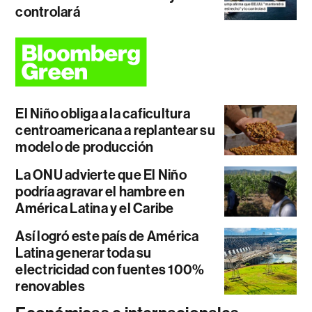
controlará
El Niño obliga a la caficultura
centroamericana a replantear su
modelo de producción
La ONU advierte que El Niño
podría agravar el hambre en
América Latina y el Caribe
Así logró este país de América
Latina generar toda su
electricidad con fuentes 100%
renovables