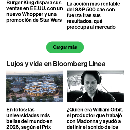
Burger King dispara sus
La acción más rentable
ventas en EE.UU. con un
del S&P 500 cae con
nuevo Whopper y una
fuerza tras sus
promoción de Star Wars
resultados: qué
preocupa al mercado
Cargar más
Lujos y vida en Bloomberg Línea
En fotos: las
¿Quién era William Orbit,
universidades más
el productor que trabajó
bellas del mundo en
con Madonna y ayudó a
2026, según el Prix
definir el sonido de los