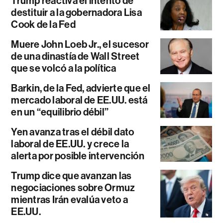
Trump reactiva el intento de
destituir a la gobernadora Lisa
Cook de la Fed
Muere John Loeb Jr., el sucesor
de una dinastía de Wall Street
que se volcó a la política
Barkin, de la Fed, advierte que el
mercado laboral de EE.UU. está
en un “equilibrio débil”
Yen avanza tras el débil dato
laboral de EE.UU. y crece la
alerta por posible intervención
Trump dice que avanzan las
negociaciones sobre Ormuz
mientras Irán evalúa veto a
EE.UU.