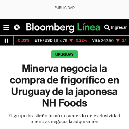
PUBLICIDAD
Ingresar
.33%
ETH/USD
-0.22%
Visa
-2.15%
Mercad
1,914.76
362.50
URUGUAY
Minerva negocia la
compra de frigorífico en
Uruguay de la japonesa
NH Foods
El grupo brasileño firmó un acuerdo de exclusividad
mientras negocia la adquisición