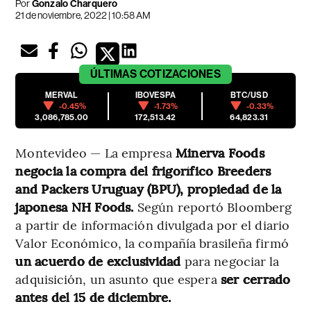
Por
Gonzalo Charquero
21 de noviembre, 2022 | 10:58 AM
ÚLTIMAS
COTIZACIONES
MERVAL
IBOVESPA
BTC/USD
-0.45%
-1.73%
-0.33%
3,086,785.00
172,513.42
64,823.31
Montevideo — La empresa
Minerva Foods
negocia la compra del frigorífico Breeders
and Packers Uruguay (BPU), propiedad de la
japonesa NH Foods.
Según reportó Bloomberg
a partir de información divulgada por el diario
Valor Económico, la compañía brasileña firmó
un acuerdo de exclusividad
para negociar la
adquisición, un asunto que espera
ser cerrado
antes del 15 de diciembre.