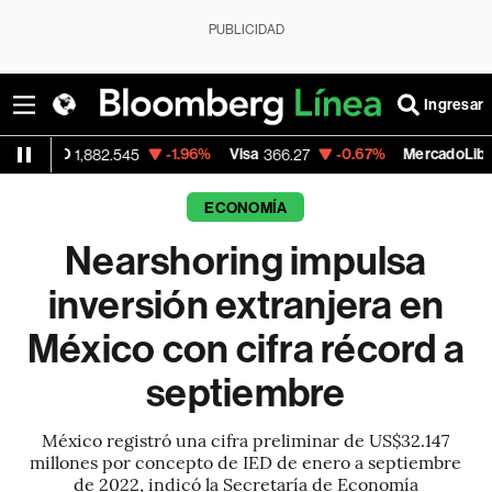
PUBLICIDAD
Ingresar
-1.96%
Visa
-0.67%
MercadoLibre
82.545
366.27
1,884.365
ECONOMÍA
Nearshoring impulsa
inversión extranjera en
México con cifra récord a
septiembre
México registró una cifra preliminar de US$32.147
millones por concepto de IED de enero a septiembre
de 2022, indicó la Secretaría de Economía