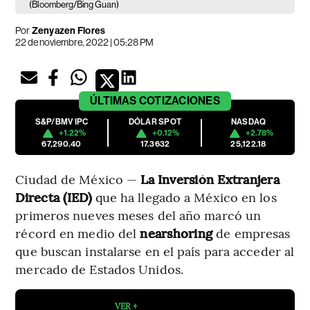
(Bloomberg/Bing Guan)
Por
Zenyazen Flores
22 de noviembre, 2022 | 05:28 PM
ÚLTIMAS
COTIZACIONES
S&P/BMV IPC
DÓLAR SPOT
NASDAQ
+1.22%
+0.12%
+2.78%
67,290.40
17.3632
25,122.18
Ciudad de México —
La Inversión Extranjera
Directa (IED)
que ha llegado a México en los
primeros nueves meses del año marcó un
récord en medio del
nearshoring
de empresas
que buscan instalarse en el país para acceder al
mercado de Estados Unidos.
VER +