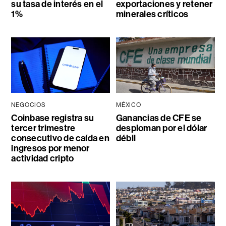
su tasa de interés en el
exportaciones y retener
1%
minerales críticos
NEGOCIOS
MÉXICO
Coinbase registra su
Ganancias de CFE se
tercer trimestre
desploman por el dólar
consecutivo de caída en
débil
ingresos por menor
actividad cripto