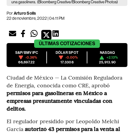
una gasolinera.
(Bloomberg Creative/Bloomberg Creative Photos)
Por
Arturo Solís
22 de noviembre, 2022 | 04:11 PM
ÚLTIMAS
COTIZACIONES
S&P/BMV IPC
DÓLAR SPOT
NASDAQ
-0.36%
-0.00%
+2.13%
66,697.22
17.3308
25,913.90
Ciudad de México — La Comisión Reguladora
de Energía, conocida como CRE, aprobó
permisos para gasolineras en México a
empresas presuntamente vinculadas con
delitos.
El regulador presidido por Leopoldo Melchi
García
autorizó 43 permisos para la venta al