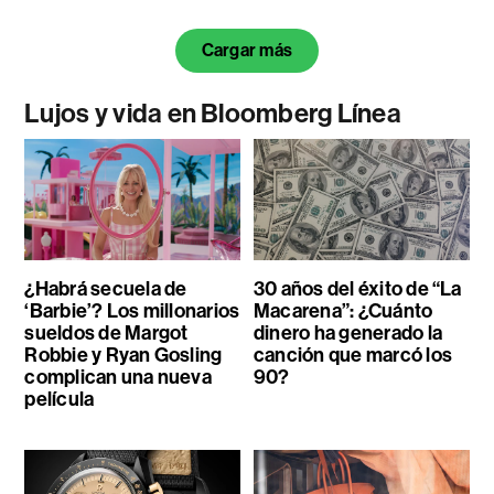
Cargar más
Lujos y vida en Bloomberg Línea
¿Habrá secuela de
30 años del éxito de “La
‘Barbie’? Los millonarios
Macarena”: ¿Cuánto
sueldos de Margot
dinero ha generado la
Robbie y Ryan Gosling
canción que marcó los
complican una nueva
90?
película