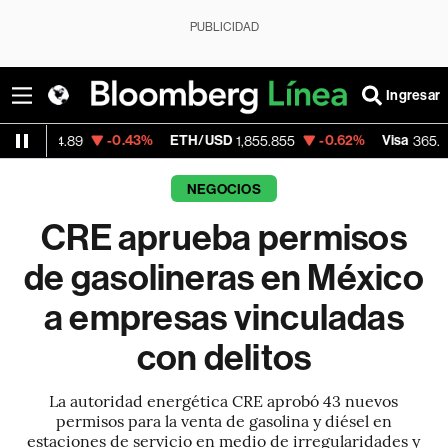
PUBLICIDAD
Ingresar
-0.43%
ETH/USD
-0.62%
Visa
-0.13%
9
1,855.855
365.67
NEGOCIOS
CRE aprueba permisos
de gasolineras en México
a empresas vinculadas
con delitos
La autoridad energética CRE aprobó 43 nuevos
permisos para la venta de gasolina y diésel en
estaciones de servicio en medio de irregularidades y