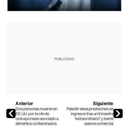
PUBLICIDAD
Anterior
Siguiente
Dos personas mueren en
Palantir eleva previsiones de
EE.UU. por brote de
ingresos tras un trimestre
ciclosporiasis asociado a
“extraordinario” y fuerte
alimentos contaminados
avance comercial