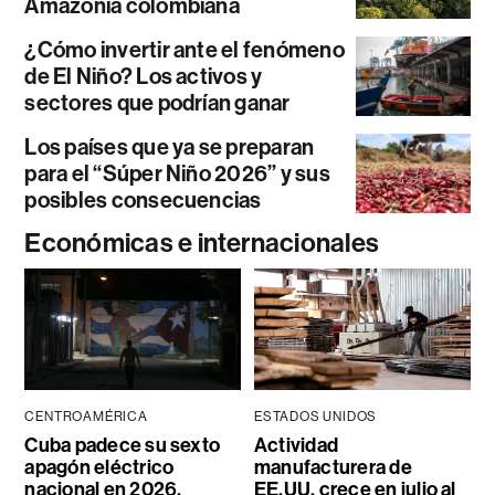
Amazonía colombiana
¿Cómo invertir ante el fenómeno
de El Niño? Los activos y
sectores que podrían ganar
Los países que ya se preparan
para el “Súper Niño 2026” y sus
posibles consecuencias
Económicas e internacionales
CENTROAMÉRICA
ESTADOS UNIDOS
Cuba padece su sexto
Actividad
apagón eléctrico
manufacturera de
nacional en 2026,
EE.UU. crece en julio al