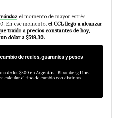
el momento de mayor estrés
ernández
020. En ese momento,
el CCL llegó a alcanzar
que traído a precios constantes de hoy,
 un dólar a $519,30.
 cambio de reales, guaraníes y pesos
cima de los $300 en Argentina. Bloomberg Línea
a calcular el tipo de cambio con distintas