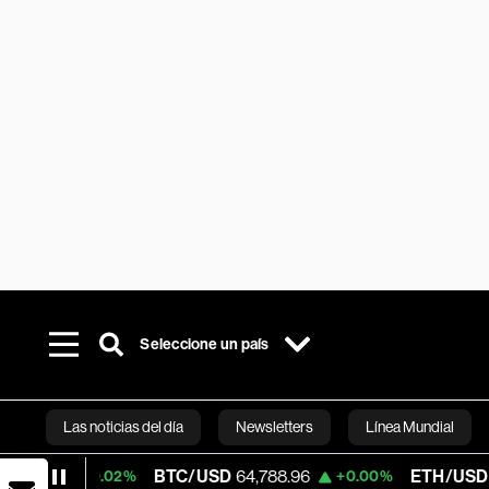
Seleccione un país
Las noticias del día
Newsletters
Línea Mundial
BTC/USD
64,788.96
ETH/USD
1,912.123
+0.02%
+0.00%
Bloomberg 