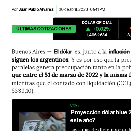
Por
Juan Pablo Álvarez
20 de abril, 2023 | 01:41 PM
DÓLAR OFICIAL
+0.02%
ÚLTIMAS
COTIZACIONES
1,496.2634
3
Buenos Aires —
es, junto a la
El dólar
inflación
siguen los argentinos
. Y es por eso que la pre
paralelas genera preocupación tanto en la po
que entre el 31 de marzo de 2022 y la misma 
mientras que el contado con liquidación (CCL) 
$339,10).
VER +
Proyección dólar blue 
este año?
Las subas de diciembre no le