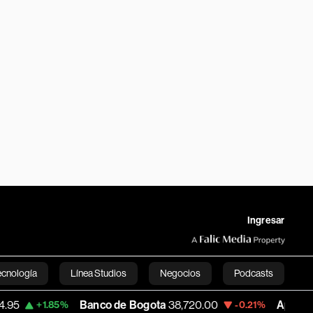
Ingresar
ecnología
Línea Studios
Negocios
Podcasts
Banco de Bogota
38,720.00
Apple
310.94
.85%
-0.21%
English