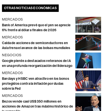
OTRAS NOTICIAS ECONÓMICAS
MERCADOS
Bank of America prevé que el yen se aprecie
6% frente al dólar a finales de 2026
MERCADOS
Caída de acciones de semiconductores en
Asia frena el avance de las bolsas mundiales
NEGOCIOS
Google pierde a destacados veteranos de IA
en una profunda reorganización del liderazgo
MERCADOS
Barclays y HSBC ven atractivo en los bonos
protegidos contra la inflación por dudas
sobre la Fed
MERCADOS
Bezos vende casi US$350 millones en
acciones de Amazon tras máximo histórico de