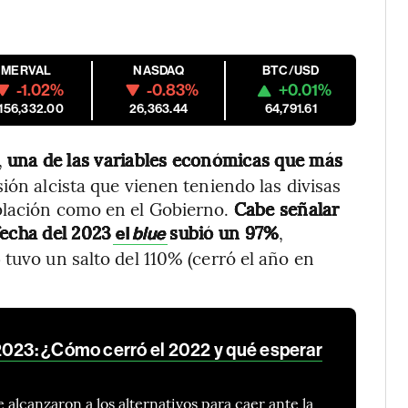
MERVAL
NASDAQ
BTC/USD
-1.02%
-0.83%
+0.01%
,156,332.00
26,363.44
64,791.61
,
una de las variables económicas que más
sión alcista que vienen teniendo las divisas
blación como en el Gobierno.
Cabe señalar
fecha del 2023
subió un 97%
,
el
blue
tuvo un salto del 110% (cerró el año en
2023: ¿Cómo cerró el 2022 y qué esperar
 alcanzaron a los alternativos para caer ante la