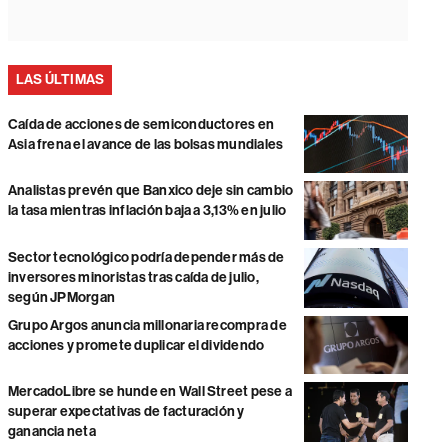
LAS ÚLTIMAS
Caída de acciones de semiconductores en
Asia frena el avance de las bolsas mundiales
Analistas prevén que Banxico deje sin cambio
la tasa mientras inflación baja a 3,13% en julio
Sector tecnológico podría depender más de
inversores minoristas tras caída de julio,
según JPMorgan
Grupo Argos anuncia millonaria recompra de
acciones y promete duplicar el dividendo
MercadoLibre se hunde en Wall Street pese a
superar expectativas de facturación y
ganancia neta