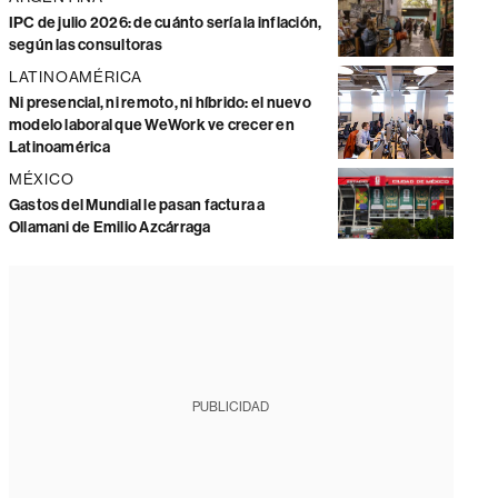
IPC de julio 2026: de cuánto sería la inflación,
según las consultoras
LATINOAMÉRICA
Ni presencial, ni remoto, ni híbrido: el nuevo
modelo laboral que WeWork ve crecer en
Latinoamérica
MÉXICO
Gastos del Mundial le pasan factura a
Ollamani de Emilio Azcárraga
PUBLICIDAD