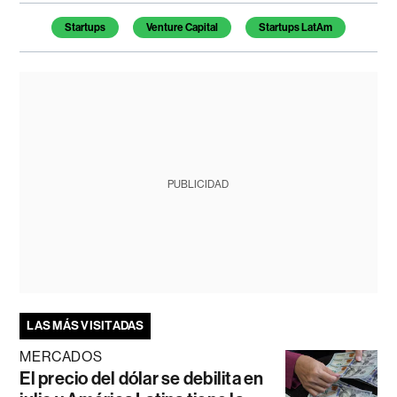
Temas de este artículo
Startups
Venture Capital
Startups LatAm
PUBLICIDAD
LAS MÁS VISITADAS
MERCADOS
El precio del dólar se debilita en