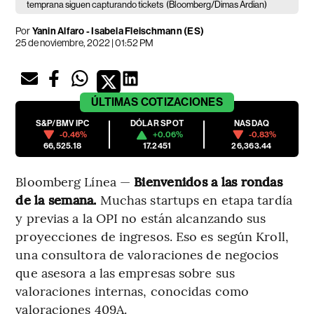
temprana siguen capturando tickets
(Bloomberg/Dimas Ardian)
Por
Yanin Alfaro
-
Isabela Fleischmann (ES)
25 de noviembre, 2022 | 01:52 PM
ÚLTIMAS
COTIZACIONES
S&P/BMV IPC
DÓLAR SPOT
NASDAQ
-0.46%
+0.06%
-0.83%
66,525.18
17.2451
26,363.44
Bloomberg Línea —
Bienvenidos a las rondas
de la semana.
Muchas startups en etapa tardía
y previas a la OPI no están alcanzando sus
proyecciones de ingresos. Eso es según Kroll,
una consultora de valoraciones de negocios
que asesora a las empresas sobre sus
valoraciones internas, conocidas como
valoraciones 409A.