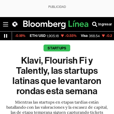
PUBLICIDAD
Ingresar
8%
ETH/USD
-0.55%
Visa
-0.28%
MercadoL
1,905.18
368.54
STARTUPS
Klavi, Flourish Fi y
Talently, las startups
latinas que levantaron
rondas esta semana
Mientras las startups en etapas tardías están
batallando con las valoraciones y la escasez de capital,
las de etapa temprana siguen capturando tickets