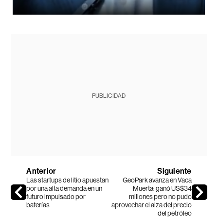
PUBLICIDAD
Anterior
Siguiente
Las startups de litio apuestan
GeoPark avanza en Vaca
por una alta demanda en un
Muerta: ganó US$34
futuro impulsado por
millones pero no pudo
baterías
aprovechar el alza del precio
del petróleo