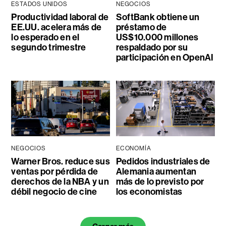
ESTADOS UNIDOS
NEGOCIOS
Productividad laboral de
SoftBank obtiene un
EE.UU. acelera más de
préstamo de
lo esperado en el
US$10.000 millones
segundo trimestre
respaldado por su
participación en OpenAI
NEGOCIOS
ECONOMÍA
Warner Bros. reduce sus
Pedidos industriales de
ventas por pérdida de
Alemania aumentan
derechos de la NBA y un
más de lo previsto por
débil negocio de cine
los economistas