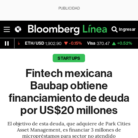
PUBLICIDAD
Ingresar
ETH/USD
-0.15%
Visa
+0.52%
MercadoLibre
1,902.90
370.47
STARTUPS
Fintech mexicana
Baubap obtiene
financiamiento de deuda
por US$20 millones
El objetivo de esta deuda, que adquiere de Park Cities
Asset Management, es financiar 3 millones de
micropréstamos para sector no atendido