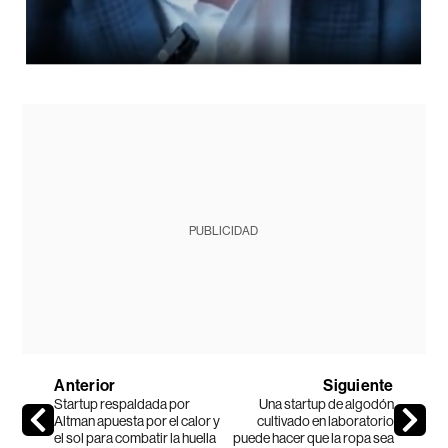
PUBLICIDAD
Anterior
Siguiente
Startup respaldada por
Una startup de algodón
Altman apuesta por el calor y
cultivado en laboratorio
el sol para combatir la huella
puede hacer que la ropa sea