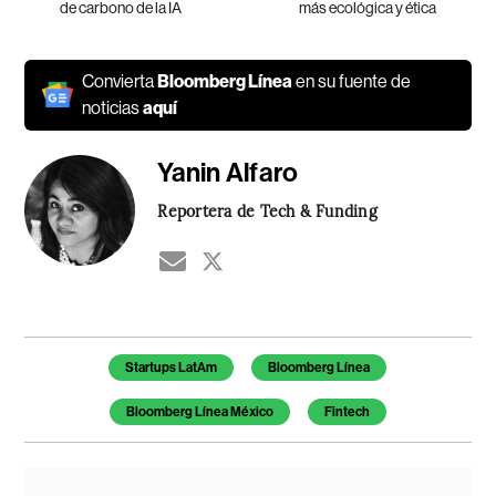
de carbono de la IA
más ecológica y ética
Convierta
Bloomberg Línea
en su fuente de
noticias
aquí
Yanin Alfaro
Reportera de Tech & Funding
Temas de este artículo
Startups LatAm
Bloomberg Línea
Bloomberg Línea México
Fintech