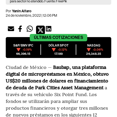
para sector no atendido. Fuente: FreePik
Por
Yanin Alfaro
24 de noviembre, 2022 | 12:06 PM
ÚLTIMAS
COTIZACIONES
S&P/BMV IPC
DÓLAR SPOT
NASDAQ
-0.19%
-0.12%
-0.06%
66,396.15
17.189
26,348.35
Ciudad de México —
Baubap, una plataforma
digital de micropréstamos en México, obtuvo
US$20 millones de dólares en financiamiento
de deuda de Park Cities Asset Management
a
través de su vehículo Six Point Fund. Los
fondos se utilizarán para ampliar sus
productos financieros y otorgar tres millones
de nuevos préstamos en los siguientes 12