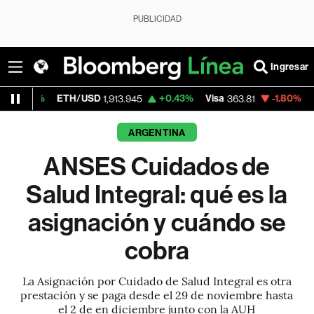
PUBLICIDAD
Ingresar
ETH/USD
+0.43%
Visa
-1.80%
MercadoLi
1,913.945
363.81
ARGENTINA
ANSES Cuidados de
Salud Integral: qué es la
asignación y cuándo se
cobra
La Asignación por Cuidado de Salud Integral es otra
prestación y se paga desde el 29 de noviembre hasta
el 2 de en diciembre junto con la AUH