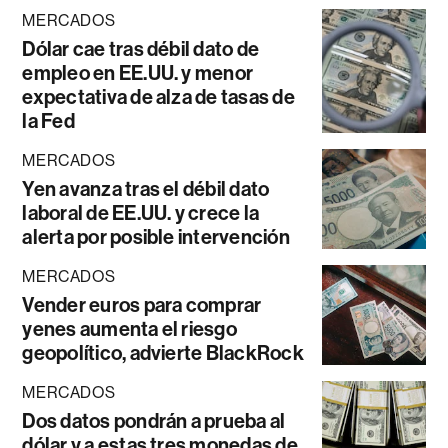
MERCADOS
Dólar cae tras débil dato de
empleo en EE.UU. y menor
expectativa de alza de tasas de
la Fed
MERCADOS
Yen avanza tras el débil dato
laboral de EE.UU. y crece la
alerta por posible intervención
MERCADOS
Vender euros para comprar
yenes aumenta el riesgo
geopolítico, advierte BlackRock
MERCADOS
Dos datos pondrán a prueba al
dólar y a estas tres monedas de