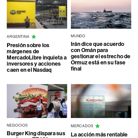
MUNDO
ARGENTINA
Irán dice que acuerdo
Presión sobre los
con Omán para
márgenes de
gestionar el estrecho de
MercadoLibre inquieta a
Ormuz está en su fase
inversores y acciones
final
caen en el Nasdaq
NEGOCIOS
MERCADOS
Burger King dispara sus
La acción más rentable