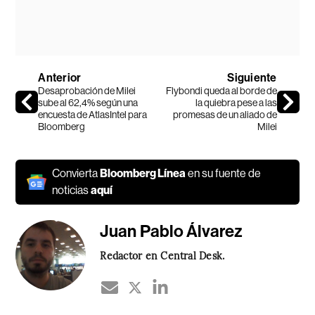
Anterior
Siguiente
Desaprobación de Milei
Flybondi queda al borde de
sube al 62,4% según una
la quiebra pese a las
encuesta de AtlasIntel para
promesas de un aliado de
Bloomberg
Milei
Convierta
Bloomberg Línea
en su fuente de
noticias
aquí
Juan Pablo Álvarez
Redactor en Central Desk.