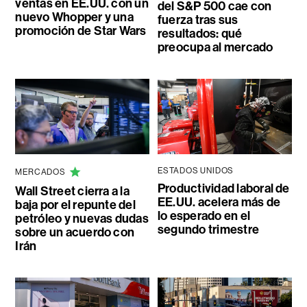
ventas en EE.UU. con un
del S&P 500 cae con
nuevo Whopper y una
fuerza tras sus
promoción de Star Wars
resultados: qué
preocupa al mercado
ESTADOS UNIDOS
MERCADOS
Productividad laboral de
Wall Street cierra a la
EE.UU. acelera más de
baja por el repunte del
lo esperado en el
petróleo y nuevas dudas
segundo trimestre
sobre un acuerdo con
Irán