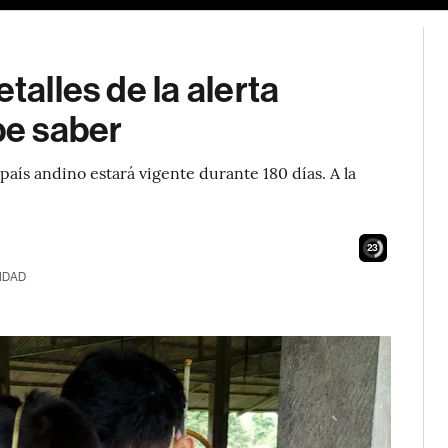
talles de la alerta
be saber
l país andino estará vigente durante 180 días. A la
22
IDAD