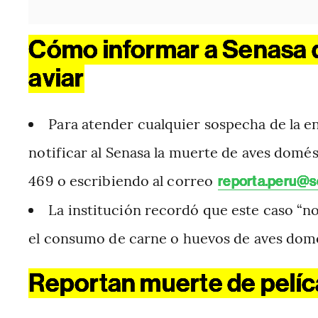
Cómo informar a Senasa d
aviar
Para atender cualquier sospecha de la 
notificar al Senasa la muerte de aves domés
469 o escribiendo al correo
reporta.peru@s
La institución recordó que este caso “n
el consumo de carne o huevos de aves domé
Reportan muerte de pelíc