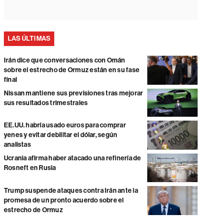
LAS ÚLTIMAS
Irán dice que conversaciones con Omán
sobre el estrecho de Ormuz están en su fase
final
Nissan mantiene sus previsiones tras mejorar
sus resultados trimestrales
EE.UU. habría usado euros para comprar
yenes y evitar debilitar el dólar, según
analistas
Ucrania afirma haber atacado una refinería de
Rosneft en Rusia
Trump suspende ataques contra Irán ante la
promesa de un pronto acuerdo sobre el
estrecho de Ormuz