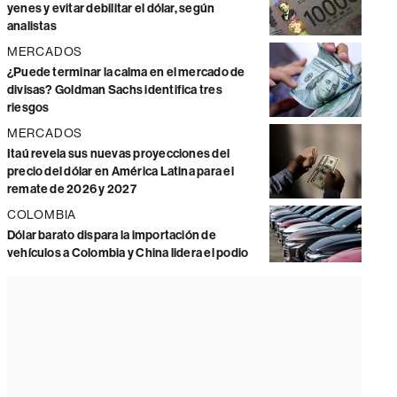
yenes y evitar debilitar el dólar, según
analistas
MERCADOS
¿Puede terminar la calma en el mercado de
divisas? Goldman Sachs identifica tres
riesgos
MERCADOS
Itaú revela sus nuevas proyecciones del
precio del dólar en América Latina para el
remate de 2026 y 2027
COLOMBIA
Dólar barato dispara la importación de
vehículos a Colombia y China lidera el podio