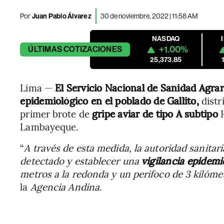
Por
Juan Pablo Álvarez
30 de noviembre, 2022 | 11:58 AM
NASDAQ
+1.00%
ÚLTIMAS
COTIZACIONES
25,373.85
Lima —
El Servicio Nacional de Sanidad Agrar
epidemiológico en el poblado de Gallito,
distr
primer brote de
gripe aviar de tipo A subtipo
Lambayeque.
“
A través de esta medida, la autoridad sanitar
detectado y establecer una
vigilancia epidem
metros a la redonda y un perifoco de 3 kilóme
la
Agencia Andina
.