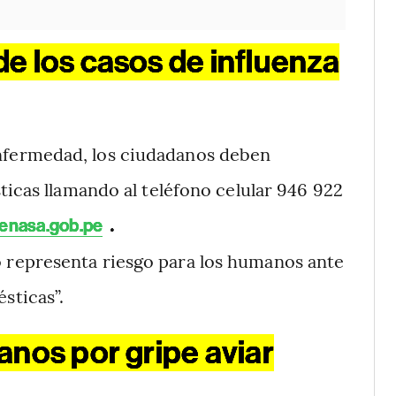
e los casos de influenza
enfermedad, los ciudadanos deben
ticas llamando al teléfono celular 946 922
.
enasa.gob.pe
o representa riesgo para los humanos ante
sticas”.
anos por gripe aviar