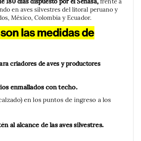
 de 180 días dispuesto por el Senasa,
frente a
ndo en aves silvestres del litoral peruano y
dos, México, Colombia y Ecuador.
s son las medidas de
ra criadores de aves y productores
cios enmallados con techo.
calzado) en los puntos de ingreso a los
én al alcance de las aves silvestres.