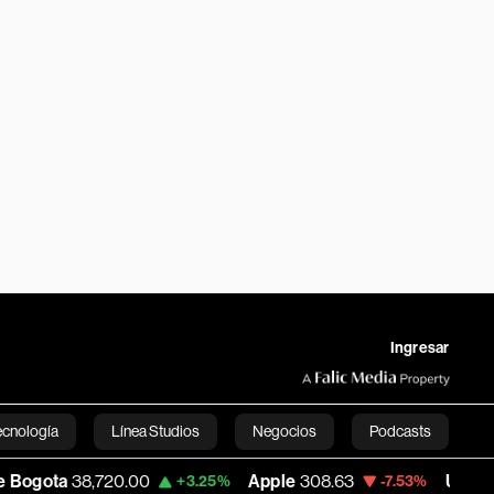
Ingresar
ecnología
Línea Studios
Negocios
Podcasts
,720.00
Apple
308.63
USD COP
3,152.58
+3.25%
-7.53%
English