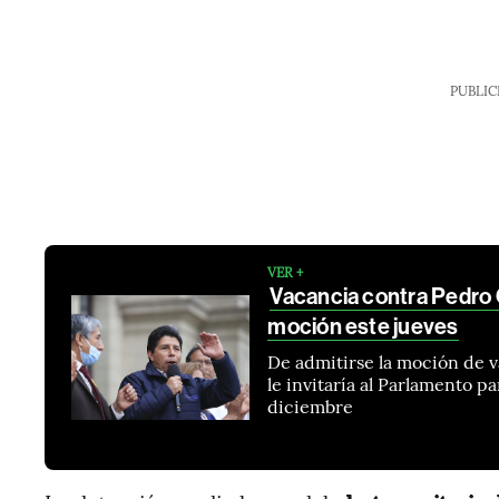
PUBLIC
VER +
Vacancia contra Pedro 
moción este jueves
De admitirse la moción de va
le invitaría al Parlamento p
diciembre