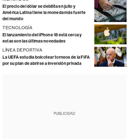
El precio del dólar se debilita en julio y
América Latina tiene la moneda más fuerte
del mundo
TECNOLOGÍA
El lanzamiento del iPhone 18 está cerca y
estas son las últimas novedades
LÍNEA DEPORTIVA
La UEFA estudia boicotear torneos de la FIFA
por su plan de abrirse a inversión privada
PUBLICIDAD