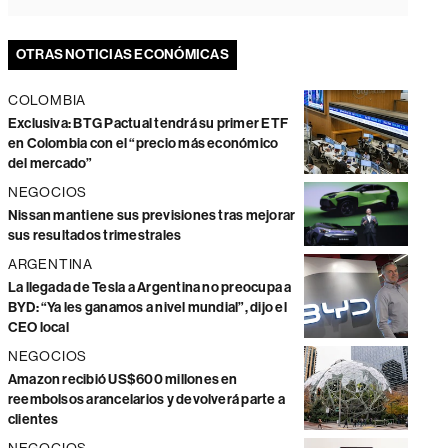
OTRAS NOTICIAS ECONÓMICAS
COLOMBIA
Exclusiva: BTG Pactual tendrá su primer ETF
en Colombia con el “precio más económico
del mercado”
NEGOCIOS
Nissan mantiene sus previsiones tras mejorar
sus resultados trimestrales
ARGENTINA
La llegada de Tesla a Argentina no preocupa a
BYD: “Ya les ganamos a nivel mundial”, dijo el
CEO local
NEGOCIOS
Amazon recibió US$600 millones en
reembolsos arancelarios y devolverá parte a
clientes
NEGOCIOS