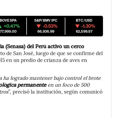
IBOVESPA
S&P/BMV IPC
BTC/USD
+0.47%
-0.53%
-1.30%
177,999.00
66,936.99
62,599.97
ia (Senasa) del Perú activó un cerco
ito de San José, luego de que se confirme del
H5 en un predio de crianza de aves en
ia ha logrado mantener bajo control el brote
iológica permanente
en un foco de 500
tros
”, precisó la institución, según comunicó