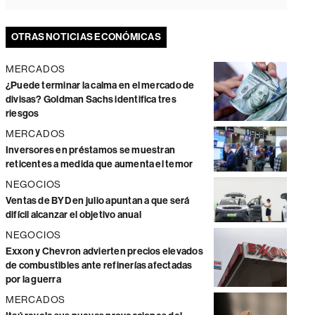
OTRAS NOTICIAS ECONÓMICAS
MERCADOS
¿Puede terminar la calma en el mercado de
divisas? Goldman Sachs identifica tres
riesgos
MERCADOS
Inversores en préstamos se muestran
reticentes a medida que aumenta el temor
NEGOCIOS
Ventas de BYD en julio apuntan a que será
difícil alcanzar el objetivo anual
NEGOCIOS
Exxon y Chevron advierten precios elevados
de combustibles ante refinerías afectadas
por la guerra
MERCADOS