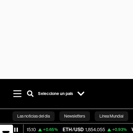
Seleccione un país
Las noticias del día
Newsletters
Línea Mundial
0
ETH/USD
1,854.055
Visa
366.13
+0.65%
+0.93%
-0
Bloomberg 