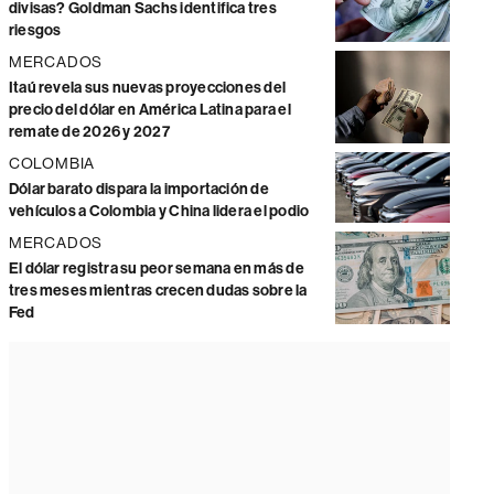
divisas? Goldman Sachs identifica tres
riesgos
MERCADOS
Itaú revela sus nuevas proyecciones del
precio del dólar en América Latina para el
remate de 2026 y 2027
COLOMBIA
Dólar barato dispara la importación de
vehículos a Colombia y China lidera el podio
MERCADOS
El dólar registra su peor semana en más de
tres meses mientras crecen dudas sobre la
Fed