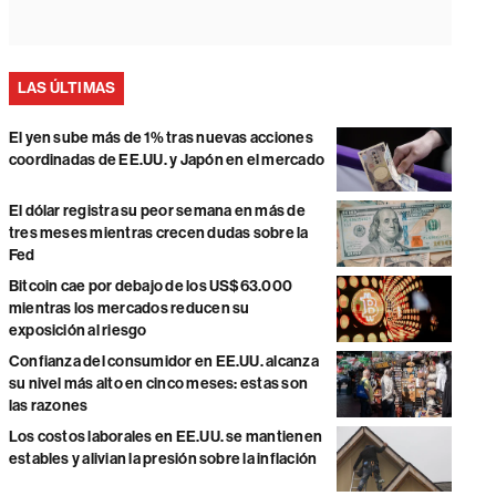
LAS ÚLTIMAS
El yen sube más de 1% tras nuevas acciones
coordinadas de EE.UU. y Japón en el mercado
El dólar registra su peor semana en más de
tres meses mientras crecen dudas sobre la
Fed
Bitcoin cae por debajo de los US$63.000
mientras los mercados reducen su
exposición al riesgo
Confianza del consumidor en EE.UU. alcanza
su nivel más alto en cinco meses: estas son
las razones
Los costos laborales en EE.UU. se mantienen
estables y alivian la presión sobre la inflación