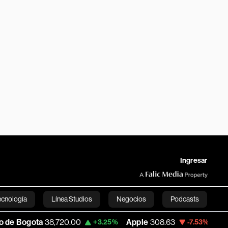
Ingresar
ecnología
Línea Studios
Negocios
Podcasts
720.00
Apple
308.63
USD COP
3,152.58
+3.25%
-7.53%
English