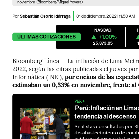
noviembre
(Bloomberg/Miguel Yovera)
Por
Sebastián Osorio Idárraga
01 de diciembre, 2022 | 11:50 AM
NASDAQ
+1.00%
ÚLTIMAS
COTIZACIONES
25,373.85
Bloomberg Línea — La inflación de Lima Metr
2022, según las cifras publicadas el jueves por
Informática (INEI),
por encima de las expectat
estimaban un 0,33% en noviembre, frente al 
VER +
Perú: Inflación en Lima
tendencia al descenso
Analistas consultados por B
desabastecimiento de combus
caída en el precio de las gas