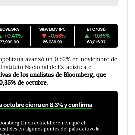
IBOVESPA
S&P/BMV IPC
BTC/USD
+0.47%
-0.53%
+0.66%
177,999.00
66,936.99
63,016.37
opolitana avanzó un 0,52% en noviembre de
 Instituto Nacional de Estadística e
ivas de los analistas de Bloomberg, que
0,35% de octubre.
 a octubre cierra en 8,3% y confirma
loomberg Línea coincidieron en que el
tibles en algunos puntos del país detuvo la
olinas