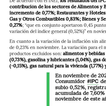
De acuerdo con el INEI,
los resultados del IP
contribución de los sectores de Alimentos y 
incremento de 0,77%; Restaurantes y Hoteles 
Gas y Otros Combustibles 0,83%; Bienes y Se
0,27%
; “que en conjunto aportaron 0,45 punto
variación del índice general (0,52%)” en novi
En cuanto a la variación de la inflación sin al
de 0,23% en noviembre. La variación para el 
productos excluidos son:
alimentos y bebidas
(0,73%), gasolina y lubricantes (1,04%), gas 
(-0,15%), gas natural para la vivienda (1,77%) 
En noviembre de 2022
Consumidor
d
#IPC
subió 0,52%, registr
acumulada de 7,60% 
noviembre de este a