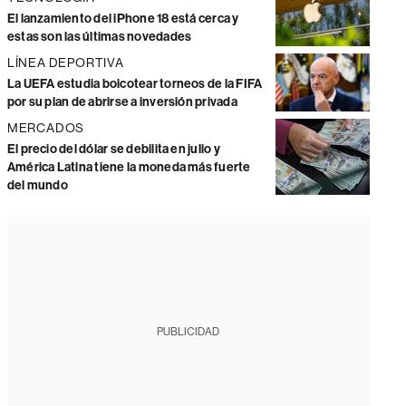
El lanzamiento del iPhone 18 está cerca y
estas son las últimas novedades
LÍNEA DEPORTIVA
La UEFA estudia boicotear torneos de la FIFA
por su plan de abrirse a inversión privada
MERCADOS
El precio del dólar se debilita en julio y
América Latina tiene la moneda más fuerte
del mundo
PUBLICIDAD