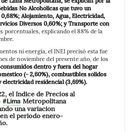
C de Lima Metropolitana, se explican por la
Bebidas No Alcohólicas que tuvo un
0,68%; Alojamiento, Agua, Electricidad,
rvicios Diversos 0,60%; y Transporte con
s porcentuales, explicando el 88% de la
embre.
imentos ni energía, el INEI precisó esta fue
mes de noviembre del presente año, de los
 consumidos dentro y fuera del hogar
doméstico (- 2,60%), combustibles sólidos
y electricidad residencial (3,69%).
, el Índice de Precios al
e
Metropolitana
#Lima
ando una variación
en el periodo enero-
ño.