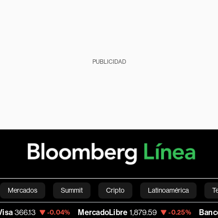
PUBLICIDAD
Mercados
Summit
Cripto
Latinoamérica
T
MercadoLibre
1,879.59
Banco de Bogota
38,
.04%
-0.25%
Green
Economía
Estilo de vida
Mundo
Videos