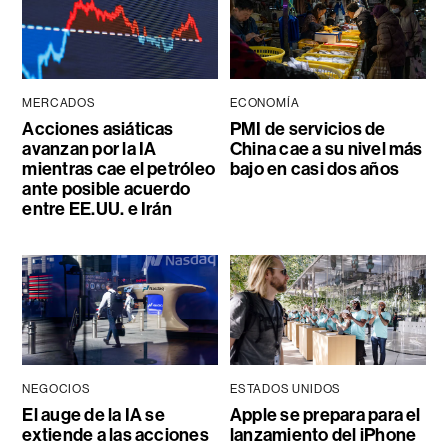
MERCADOS
ECONOMÍA
Acciones asiáticas
PMI de servicios de
avanzan por la IA
China cae a su nivel más
mientras cae el petróleo
bajo en casi dos años
ante posible acuerdo
entre EE.UU. e Irán
NEGOCIOS
ESTADOS UNIDOS
El auge de la IA se
Apple se prepara para el
extiende a las acciones
lanzamiento del iPhone