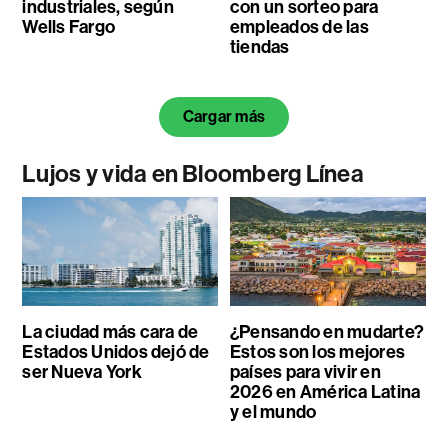
industriales, según
con un sorteo para
Wells Fargo
empleados de las
tiendas
Cargar más
Lujos y vida en Bloomberg Línea
La ciudad más cara de
¿Pensando en mudarte?
Estados Unidos dejó de
Estos son los mejores
ser Nueva York
países para vivir en
2026 en América Latina
y el mundo