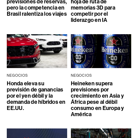
previsiones de reservas,
hoja de ruta de
pero la competencia en
memorias 3D para
Brasil ralentiza los viajes
competir por el
liderazgo en IA
NEGOCIOS
NEGOCIOS
Honda eleva su
Heineken supera
previsión de ganancias
previsiones por
por el yen débil y la
crecimiento en Asia y
demanda de híbridos en
África pese al débil
EE.UU.
consumo en Europa y
América