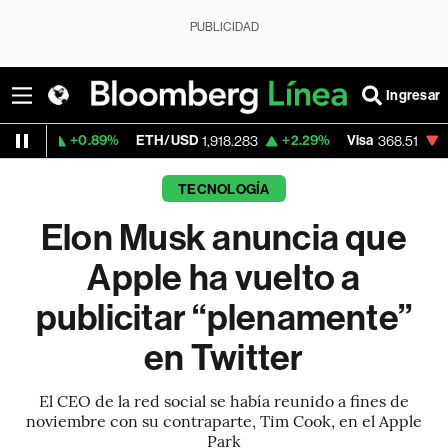
PUBLICIDAD
Ingresar
+0.89%
ETH/USD
+2.29%
Visa
-0.29%
Me
1,918.283
368.51
TECNOLOGÍA
Elon Musk anuncia que
Apple ha vuelto a
publicitar “plenamente”
en Twitter
El CEO de la red social se había reunido a fines de
noviembre con su contraparte, Tim Cook, en el Apple
Park