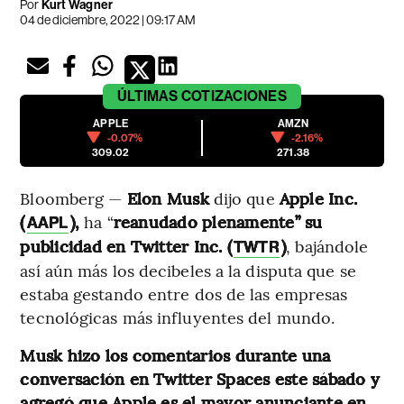
Por
Kurt Wagner
04 de diciembre, 2022 | 09:17 AM
ÚLTIMAS
COTIZACIONES
APPLE
AMZN
-0.07%
-2.16%
309.02
271.38
Bloomberg —
Elon Musk
dijo que
Apple Inc.
(
),
ha “
reanudado plenamente” su
AAPL
publicidad en
Twitter Inc. (
)
, bajándole
TWTR
así aún más los decibeles a la disputa que se
estaba gestando entre dos de las empresas
tecnológicas más influyentes del mundo.
Musk hizo los comentarios durante una
conversación en Twitter Spaces este sábado y
agregó que Apple es el mayor anunciante en