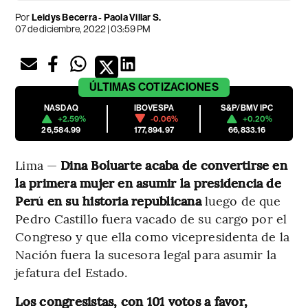
Por
Leidys Becerra
-
Paola Villar S.
07 de diciembre, 2022 | 03:59 PM
ÚLTIMAS
COTIZACIONES
NASDAQ
IBOVESPA
S&P/BMV IPC
+2.59%
-0.06%
+0.20%
26,584.99
177,894.97
66,833.16
Lima —
Dina Boluarte acaba de convertirse en
la primera mujer en asumir la presidencia de
Perú en su historia republicana
luego de que
Pedro Castillo fuera vacado de su cargo por el
Congreso y que ella como vicepresidenta de la
Nación fuera la sucesora legal para asumir la
jefatura del Estado.
Los congresistas, con 101 votos a favor,