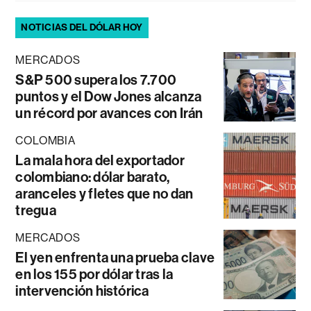
NOTICIAS DEL DÓLAR HOY
MERCADOS
S&P 500 supera los 7.700
puntos y el Dow Jones alcanza
un récord por avances con Irán
COLOMBIA
La mala hora del exportador
colombiano: dólar barato,
aranceles y fletes que no dan
tregua
MERCADOS
El yen enfrenta una prueba clave
en los 155 por dólar tras la
intervención histórica