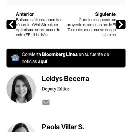
Anterior
Siguiente
Bolsas asiáticas suben tras
Codelco suspende un
récord de Wall Street por
proyecto de ampliación de El
optimismo sobre acuerdo
Teniente por un nuevo riesgo
entre EE.UU. e Irán
sísmico
Convierta
Bloomberg Línea
en su fuente de
noticias
aquí
Leidys Becerra
Deputy Editor
Paola Villar S.