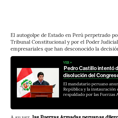
El autogolpe de Estado en Perú perpetrado po
Tribunal Constitucional y por el Poder Judicia
empresariales que han desconocido la decisión
VER +
Pedro Castillo intentó
disolución del Congres
El mandatario peruano anunc
República y la instauración
respaldado por las Fuerzas
A su vez,
las Fuerzas Armadas peruanas dijero