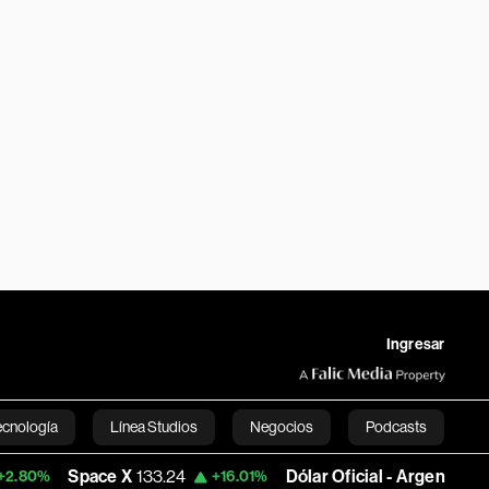
Ingresar
ecnología
Línea Studios
Negocios
Podcasts
ace X
133.24
Dólar Oficial - Argentina
1,498.9871
+16.01%
English