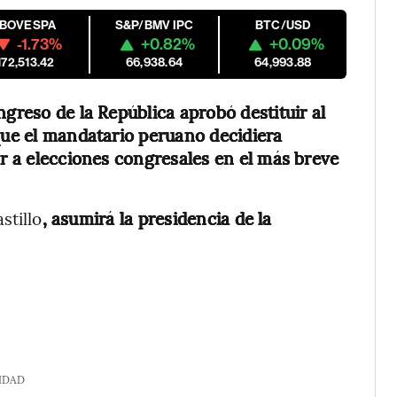
IBOVESPA
S&P/BMV IPC
BTC/USD
-1.73%
+0.82%
+0.09%
172,513.42
66,938.64
64,993.88
ngreso de la República aprobó destituir al
 que el mandatario peruano decidiera
ar a elecciones congresales en el más breve
stillo
, asumirá la presidencia de la
IDAD