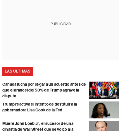
PUBLICIDAD
LAS ÚLTIMAS
Canadá lucha por llegar a un acuerdo antes de
que el arancel del 50% de Trump agrave la
disputa
Trump reactiva el intento de destituir a la
gobernadora Lisa Cook de la Fed
Muere John Loeb Jr., el sucesor de una
dinastía de Wall Street que se volcó a la