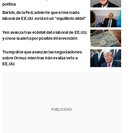
política
Barkin, de la Fed, advierte que el mercado
laboral de EE.UU. está en un “equilibrio débil”
Yen avanza tras el débil dato laboral de EE.UU.
y crece la alerta por posible intervención
Trump dice que avanzan las negociaciones
sobre Ormuz mientras Irán evalúa veto a
EE.UU.
PUBLICIDAD