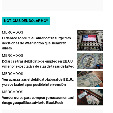
NOTICIAS DEL DÓLAR HOY
MERCADOS
El debate sobre “Sell América” resurge tras
decisiones de Washington que siembran
dudas
MERCADOS
Dólar cae tras débil dato de empleo en EE.UU.
y menor expectativa de alza de tasas de la Fed
MERCADOS
Yen avanza tras el débil dato laboral de EE.UU.
y crece la alerta por posible intervención
MERCADOS
Vender euros para comprar yenes aumenta el
riesgo geopolítico, advierte BlackRock