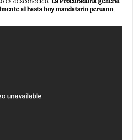
to es desconocido.
La Procuraduría general
almente al hasta hoy mandatario peruano
,