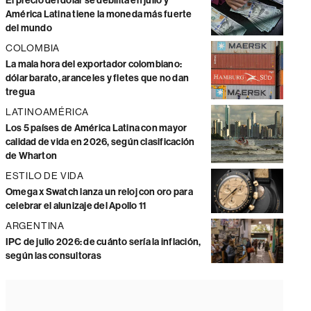
El precio del dólar se debilita en julio y
América Latina tiene la moneda más fuerte
del mundo
COLOMBIA
La mala hora del exportador colombiano:
dólar barato, aranceles y fletes que no dan
tregua
LATINOAMÉRICA
Los 5 países de América Latina con mayor
calidad de vida en 2026, según clasificación
de Wharton
ESTILO DE VIDA
Omega x Swatch lanza un reloj con oro para
celebrar el alunizaje del Apollo 11
ARGENTINA
IPC de julio 2026: de cuánto sería la inflación,
según las consultoras