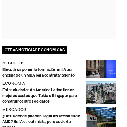
OTRAS NOTICIAS ECONÓMICAS
NEGOCIOS
Ejecutivos ponen la formación en IA por
encima de un MBA para contratar talento
ECONOMÍA
Estas ciudades de América Latina tienen
mejores costos que Tokio o Singapur para
construir centros de datos
MERCADOS
¿Hasta dónde pueden llegar las acciones de
AMD? BofA es optimista, pero advierte