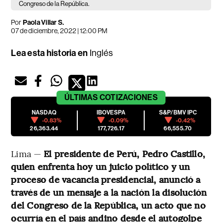
Congreso de la República.
Por
Paola Villar S.
07 de diciembre, 2022 | 12:00 PM
Lea esta historia en
Inglés
ÚLTIMAS
COTIZACIONES
NASDAQ
IBOVESPA
S&P/BMV IPC
-0.83%
-0.09%
-0.42%
26,363.44
177,726.17
66,555.70
Lima —
El presidente de Perú, Pedro Castillo,
quien enfrenta hoy un juicio político y un
proceso de vacancia presidencial, anunció a
través de un mensaje a la nación la disolución
del Congreso de la República, un acto que no
ocurría en el país andino desde el autogolpe