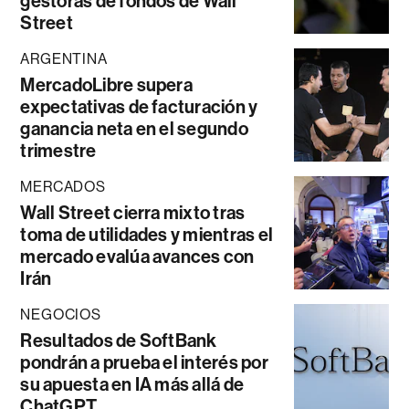
gestoras de fondos de Wall
Street
ARGENTINA
MercadoLibre supera
expectativas de facturación y
ganancia neta en el segundo
trimestre
MERCADOS
Wall Street cierra mixto tras
toma de utilidades y mientras el
mercado evalúa avances con
Irán
NEGOCIOS
Resultados de SoftBank
pondrán a prueba el interés por
su apuesta en IA más allá de
ChatGPT