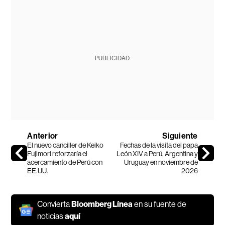
PUBLICIDAD
Anterior
Siguiente
El nuevo canciller de Keiko
Fechas de la visita del papa
Fujimori reforzaría el
León XIV a Perú, Argentina y
acercamiento de Perú con
Uruguay en noviembre de
EE.UU.
2026
Convierta
Bloomberg Línea
en su fuente de
noticias
aquí