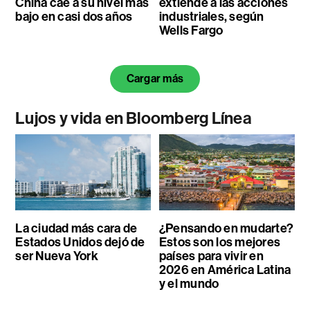
China cae a su nivel más
extiende a las acciones
bajo en casi dos años
industriales, según
Wells Fargo
Cargar más
Lujos y vida en Bloomberg Línea
La ciudad más cara de
¿Pensando en mudarte?
Estados Unidos dejó de
Estos son los mejores
ser Nueva York
países para vivir en
2026 en América Latina
y el mundo