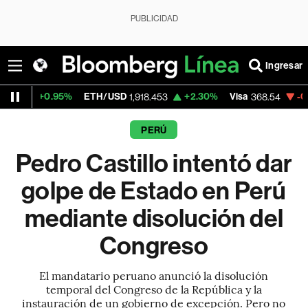
PUBLICIDAD
Ingresar
TH/USD
+2.30%
Visa
-0.28%
MercadoLibr
1,918.453
368.54
PERÚ
Pedro Castillo intentó dar
golpe de Estado en Perú
mediante disolución del
Congreso
El mandatario peruano anunció la disolución
temporal del Congreso de la República y la
instauración de un gobierno de excepción. Pero no