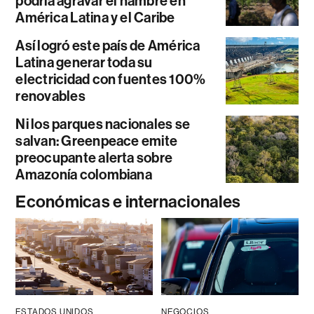
podría agravar el hambre en
América Latina y el Caribe
Así logró este país de América
Latina generar toda su
electricidad con fuentes 100%
renovables
Ni los parques nacionales se
salvan: Greenpeace emite
preocupante alerta sobre
Amazonía colombiana
Económicas e internacionales
ESTADOS UNIDOS
NEGOCIOS