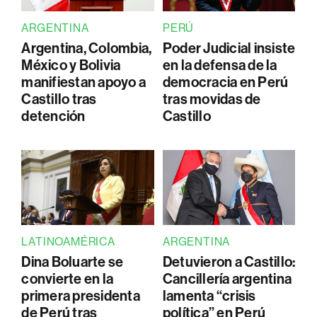
ARGENTINA
PERÚ
Argentina, Colombia,
Poder Judicial insiste
México y Bolivia
en la defensa de la
manifiestan apoyo a
democracia en Perú
Castillo tras
tras movidas de
detención
Castillo
LATINOAMÉRICA
ARGENTINA
Dina Boluarte se
Detuvieron a Castillo:
convierte en la
Cancillería argentina
primera presidenta
lamenta “crisis
de Perú tras
política” en Perú