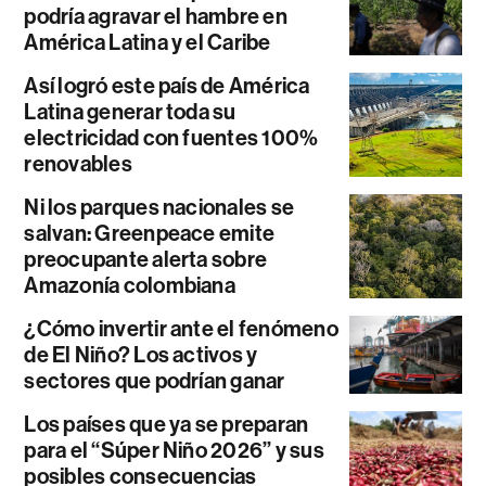
podría agravar el hambre en
América Latina y el Caribe
Así logró este país de América
Latina generar toda su
electricidad con fuentes 100%
renovables
Ni los parques nacionales se
salvan: Greenpeace emite
preocupante alerta sobre
Amazonía colombiana
¿Cómo invertir ante el fenómeno
de El Niño? Los activos y
sectores que podrían ganar
Los países que ya se preparan
para el “Súper Niño 2026” y sus
posibles consecuencias