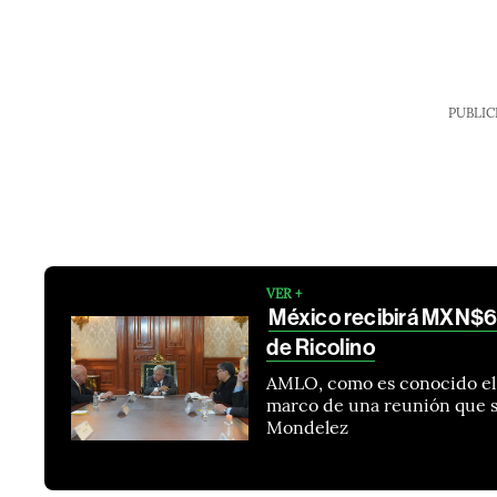
PUBLIC
VER +
México recibirá MXN$6.
de Ricolino
AMLO, como es conocido el 
marco de una reunión que so
Mondelez