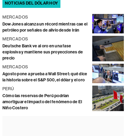
NOTICIAS DEL DÓLAR HOY
MERCADOS
Dow Jones alcanza un récord mientras cae el
petróleo por señales de alivio desde Irán
MERCADOS
Deutsche Bank ve al oro en una fase
explosiva y mantiene sus proyecciones de
precio
MERCADOS
Agosto pone a prueba a Wall Street: qué dice
la historia sobre el S&P 500, el dólar y el oro
PERÚ
Cómo las reservas de Perú podrían
amortiguar el impacto del fenómeno de El
Niño Costero