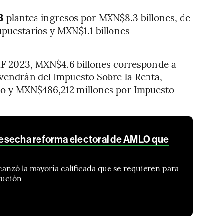
23
plantea ingresos por MXN$8.3 billones, de
upuestarios y MXN$1.1 billones
 LIF 2023, MXN$4.6 billones corresponde a
ovendrán del Impuesto Sobre la Renta,
ado y MXN$486,212 millones por Impuesto
esecha reforma electoral de AMLO que
canzó la mayoría calificada que se requieren para
tución