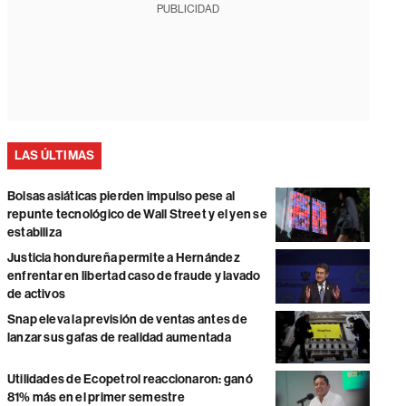
PUBLICIDAD
LAS ÚLTIMAS
Bolsas asiáticas pierden impulso pese al
repunte tecnológico de Wall Street y el yen se
estabiliza
Justicia hondureña permite a Hernández
enfrentar en libertad caso de fraude y lavado
de activos
Snap eleva la previsión de ventas antes de
lanzar sus gafas de realidad aumentada
Utilidades de Ecopetrol reaccionaron: ganó
81% más en el primer semestre