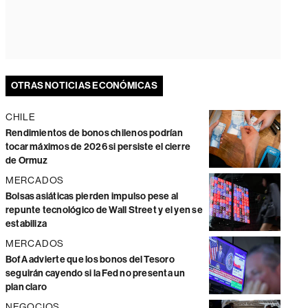
OTRAS NOTICIAS ECONÓMICAS
CHILE
Rendimientos de bonos chilenos podrían
tocar máximos de 2026 si persiste el cierre
de Ormuz
MERCADOS
Bolsas asiáticas pierden impulso pese al
repunte tecnológico de Wall Street y el yen se
estabiliza
MERCADOS
BofA advierte que los bonos del Tesoro
seguirán cayendo si la Fed no presenta un
plan claro
NEGOCIOS