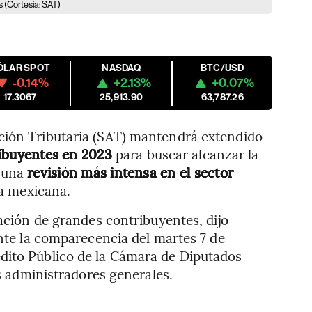
 (Cortesía: SAT)
ÓLAR SPOT
NASDAQ
BTC/USD
-0.14%
+2.13%
+0.07%
17.3067
25,913.90
63,787.26
ción Tributaria (SAT) mantendrá extendido
ribuyentes en 2023
para buscar alcanzar la
 una
revisión más intensa en el sector
a mexicana.
zación de grandes contribuyentes, dijo
ante la comparecencia del martes 7 de
dito Público de la Cámara de Diputados
es administradores generales.