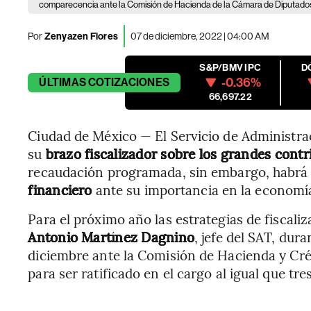
comparecencia ante la Comisión de Hacienda de la Cámara de Diputados
Por
Zenyazen Flores
07 de diciembre, 2022 | 04:00 AM
S&P/BMV IPC
D
-0.36%
ÚLTIMAS
COTIZACIONES
66,697.22
Ciudad de México — El Servicio de Administra
su
brazo fiscalizador sobre los grandes cont
recaudación programada, sin embargo, habrá
financiero
ante su importancia en la economí
Para el próximo año las estrategias de fiscali
Antonio Martínez Dagnino
, jefe del SAT, dur
diciembre ante la Comisión de Hacienda y Cré
para ser ratificado en el cargo al igual que tr