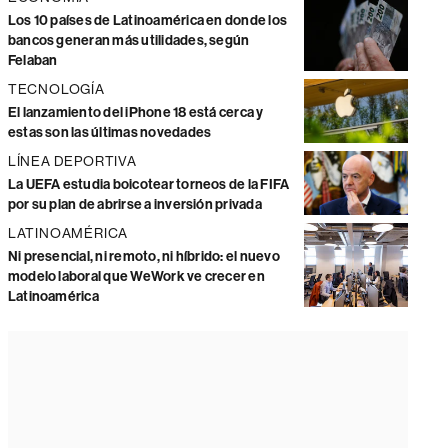
Los 10 países de Latinoamérica en donde los
bancos generan más utilidades, según
Felaban
TECNOLOGÍA
El lanzamiento del iPhone 18 está cerca y
estas son las últimas novedades
LÍNEA DEPORTIVA
La UEFA estudia boicotear torneos de la FIFA
por su plan de abrirse a inversión privada
LATINOAMÉRICA
Ni presencial, ni remoto, ni híbrido: el nuevo
modelo laboral que WeWork ve crecer en
Latinoamérica