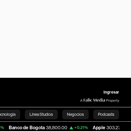
Ingresar
ecnología
Línea Studios
Negocios
Podcasts
e Bogota
38,800.00
Apple
303.27
USD C
+0.21%
-1.74%
English