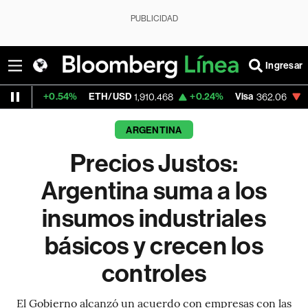
PUBLICIDAD
Ingresar
.54%
ETH/USD
+0.24%
Visa
-2.27%
Mer
1,910.468
362.06
ARGENTINA
Precios Justos:
Argentina suma a los
insumos industriales
básicos y crecen los
controles
El Gobierno alcanzó un acuerdo con empresas con las