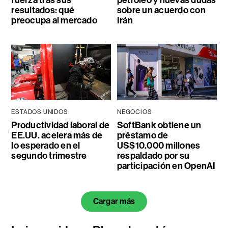
fuerza tras sus
petróleo y nuevas dudas
resultados: qué
sobre un acuerdo con
preocupa al mercado
Irán
ESTADOS UNIDOS
NEGOCIOS
Productividad laboral de
SoftBank obtiene un
EE.UU. acelera más de
préstamo de
lo esperado en el
US$10.000 millones
segundo trimestre
respaldado por su
participación en OpenAI
Cargar más