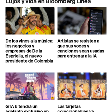
Lujos y vida en Bloomberg Línea
De los vinos a la música:
Artistas se resisten a
los negocios y
que sus voces y
empresas de De la
canciones sean usadas
Espriella, el nuevo
para entrenar a la IA
presidente de Colombia
GTA 6 tendrá un
Las tarjetas
adelanto exclusivo en
coleccionables ya