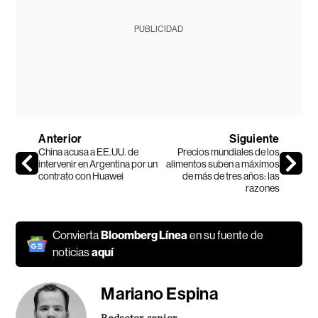
PUBLICIDAD
Anterior
Siguiente
China acusa a EE.UU. de
Precios mundiales de los
intervenir en Argentina por un
alimentos suben a máximos
contrato con Huawei
de más de tres años: las
razones
Convierta
Bloomberg Línea
en su fuente de
noticias
aquí
Mariano Espina