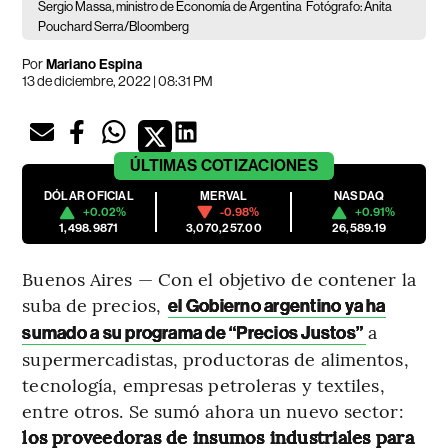
Sergio Massa, ministro de Economía de Argentina
Fotógrafo: Anita
Pouchard Serra/Bloomberg
Por
Mariano Espina
13 de diciembre, 2022 | 08:31 PM
ÚLTIMAS
COTIZACIONES
DÓLAR OFICIAL
MERVAL
NASDAQ
+0.02%
-0.98%
+0.91%
1,498.9871
3,070,257.00
26,589.19
Buenos Aires — Con el objetivo de contener la
suba de precios,
el Gobierno argentino ya ha
a
sumado a su programa de “Precios Justos”
supermercadistas, productoras de alimentos,
tecnología, empresas petroleras y textiles,
entre otros. Se sumó ahora un nuevo sector:
los
proveedoras de insumos industriales para