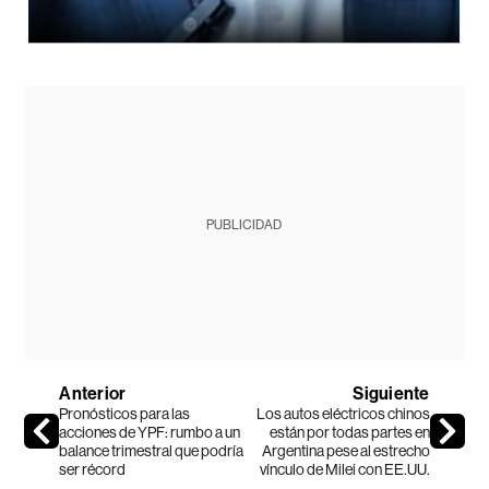
PUBLICIDAD
Anterior
Siguiente
Pronósticos para las
Los autos eléctricos chinos
acciones de YPF: rumbo a un
están por todas partes en
balance trimestral que podría
Argentina pese al estrecho
ser récord
vínculo de Milei con EE.UU.