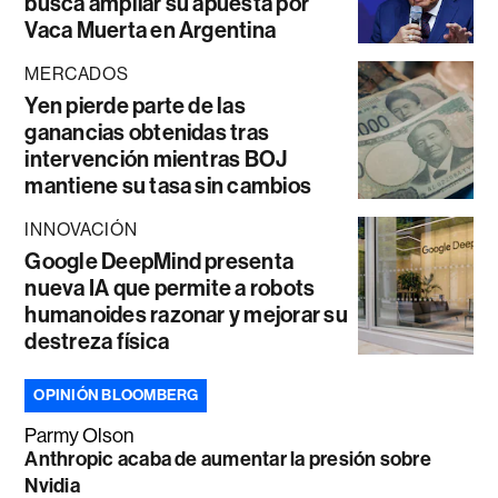
busca ampliar su apuesta por
Vaca Muerta en Argentina
MERCADOS
Yen pierde parte de las
ganancias obtenidas tras
intervención mientras BOJ
mantiene su tasa sin cambios
INNOVACIÓN
Google DeepMind presenta
nueva IA que permite a robots
humanoides razonar y mejorar su
destreza física
OPINIÓN BLOOMBERG
Parmy Olson
Anthropic acaba de aumentar la presión sobre
Nvidia