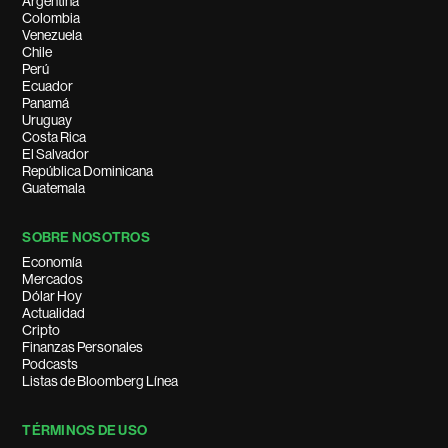
Argentina
Colombia
Venezuela
Chile
Perú
Ecuador
Panamá
Uruguay
Costa Rica
El Salvador
República Dominicana
Guatemala
SOBRE NOSOTROS
Economía
Mercados
Dólar Hoy
Actualidad
Cripto
Finanzas Personales
Podcasts
Listas de Bloomberg Línea
TÉRMINOS DE USO