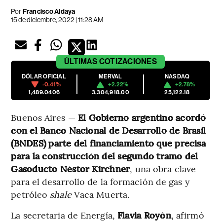
Por
Francisco Aldaya
15 de diciembre, 2022 | 11:28 AM
ÚLTIMAS
COTIZACIONES
DÓLAR OFICIAL
MERVAL
NASDAQ
-0.41%
+2.22%
+2.78%
1,489.0406
3,304,918.00
25,122.18
Buenos Aires —
El Gobierno argentino acordó
con el Banco Nacional de Desarrollo de Brasil
(BNDES) parte del financiamiento que precisa
para la construcción del segundo tramo del
Gasoducto Néstor Kirchner
, una obra clave
para el desarrollo de la formación de gas y
petróleo
shale
Vaca Muerta.
La secretaria de Energía,
Flavia Royón
, afirmó