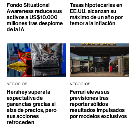
Fondo Situational
Tasas hipotecarias en
Awareness reduce sus
EE.UU. alcanzan su
activos a US$10.000
máximo de un año por
millones tras desplome
temor a la inflación
de la IA
NEGOCIOS
NEGOCIOS
Hershey supera la
Ferrari eleva sus
expectativa de
previsiones tras
ganancias gracias al
reportar sólidos
alza de precios, pero
resultados impulsados
sus acciones
por modelos exclusivos
retroceden