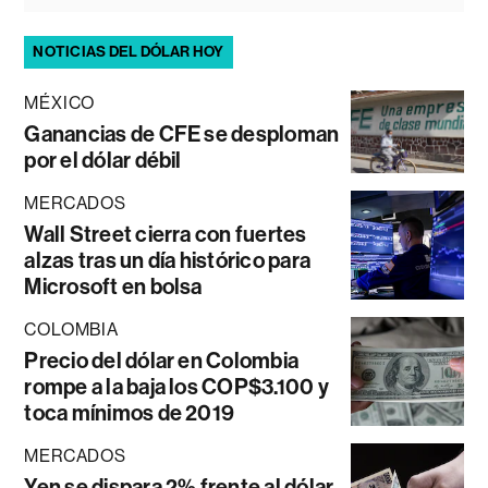
NOTICIAS DEL DÓLAR HOY
MÉXICO
Ganancias de CFE se desploman
por el dólar débil
MERCADOS
Wall Street cierra con fuertes
alzas tras un día histórico para
Microsoft en bolsa
COLOMBIA
Precio del dólar en Colombia
rompe a la baja los COP$3.100 y
toca mínimos de 2019
MERCADOS
Yen se dispara 2% frente al dólar