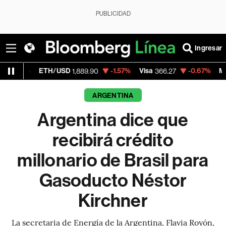
PUBLICIDAD
Ingresar
TH/USD
-1.57%
Visa
-0.67%
MercadoLibre
1,889.90
366.27
1
ARGENTINA
Argentina dice que
recibirá crédito
millonario de Brasil para
Gasoducto Néstor
Kirchner
La secretaria de Energía de la Argentina, Flavia Royón,