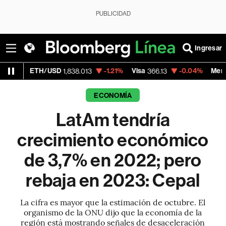
PUBLICIDAD
Ingresar
H/USD
-1.21%
Visa
-0.04%
MercadoLibre
1,838.013
366.13
1,8
ECONOMÍA
LatAm tendría
crecimiento económico
de 3,7% en 2022; pero
rebaja en 2023: Cepal
La cifra es mayor que la estimación de octubre. El
organismo de la ONU dijo que la economía de la
región está mostrando señales de desaceleración