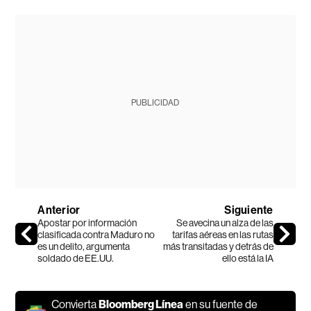
PUBLICIDAD
Anterior
Siguiente
Apostar por información
Se avecina un alza de las
clasificada contra Maduro no
tarifas aéreas en las rutas
es un delito, argumenta
más transitadas y detrás de
soldado de EE.UU.
ello está la IA
Convierta
Bloomberg Línea
en su fuente de