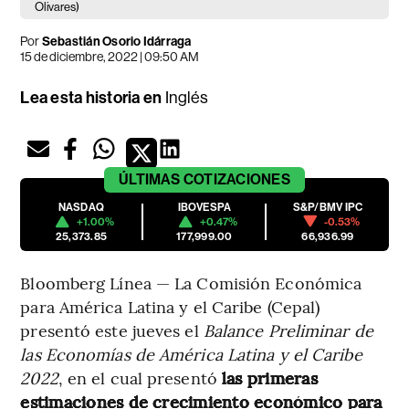
Olivares)
Por
Sebastián Osorio Idárraga
15 de diciembre, 2022 | 09:50 AM
Lea esta historia en
Inglés
ÚLTIMAS
COTIZACIONES
NASDAQ
IBOVESPA
S&P/BMV IPC
+1.00%
+0.47%
-0.53%
25,373.85
177,999.00
66,936.99
Bloomberg Línea — La Comisión Económica
para América Latina y el Caribe (Cepal)
presentó este jueves el
Balance Preliminar de
las Economías de América Latina y el Caribe
2022
, en el cual presentó
las primeras
estimaciones de crecimiento económico para