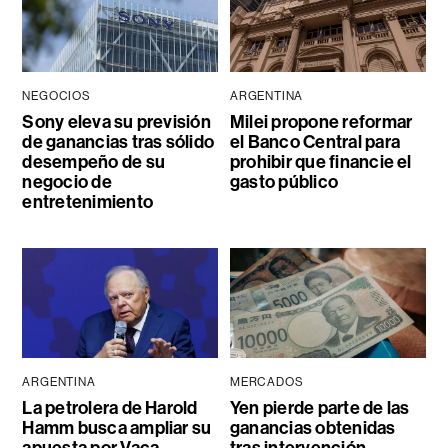
NEGOCIOS
ARGENTINA
Sony eleva su previsión
Milei propone reformar
de ganancias tras sólido
el Banco Central para
desempeño de su
prohibir que financie el
negocio de
gasto público
entretenimiento
ARGENTINA
MERCADOS
La petrolera de Harold
Yen pierde parte de las
Hamm busca ampliar su
ganancias obtenidas
apuesta por Vaca
tras intervención