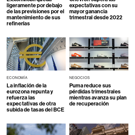
ligeramente por debajo
expectativas con su
de las previsiones por el
mayor ganancia
mantenimiento de sus
trimestral desde 2022
refinerías
ECONOMÍA
NEGOCIOS
La inflación de la
Puma reduce sus
eurozona repunta y
pérdidas trimestrales
refuerza las
mientras avanza su plan
expectativas de otra
de recuperación
subida de tasas del BCE