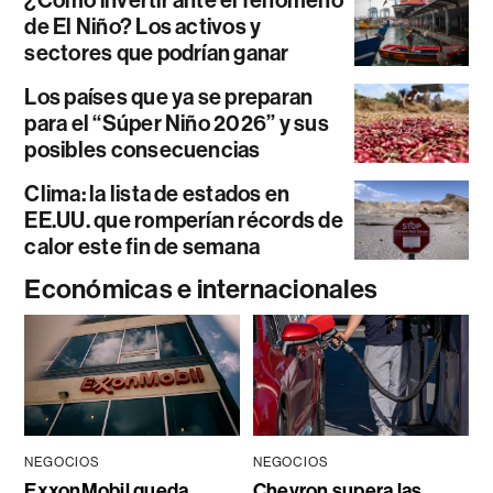
¿Cómo invertir ante el fenómeno
de El Niño? Los activos y
sectores que podrían ganar
Los países que ya se preparan
para el “Súper Niño 2026” y sus
posibles consecuencias
Clima: la lista de estados en
EE.UU. que romperían récords de
calor este fin de semana
Económicas e internacionales
NEGOCIOS
NEGOCIOS
ExxonMobil queda
Chevron supera las