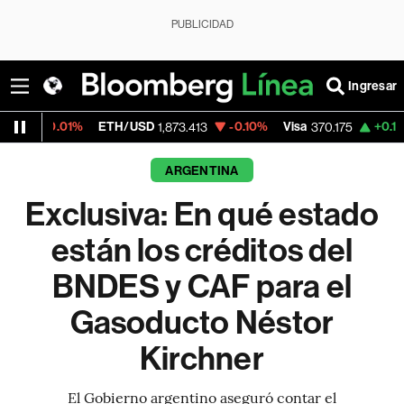
PUBLICIDAD
Ingresar
ETH/USD
-0.10%
Visa
+0.16%
MercadoLibr
1,873.413
370.175
ARGENTINA
Exclusiva: En qué estado
están los créditos del
BNDES y CAF para el
Gasoducto Néstor
Kirchner
El Gobierno argentino aseguró contar el