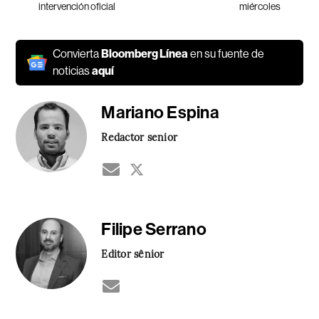
intervención oficial
miércoles
Convierta
Bloomberg Línea
en su fuente de
noticias
aquí
Mariano Espina
Redactor senior
Filipe Serrano
Editor sênior