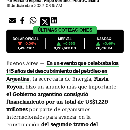
Por
Mariano Espina
-
Filipe Serrano
-
Pedro Canário
16 de diciembre, 2022 | 08:15 AM
ÚLTIMAS
COTIZACIONES
DÓLAR OFICIAL
MERVAL
NASDAQ
-0.06%
+0.59%
+0.46%
1,495.1187
3,207,683.00
26,708.34
Buenos Aires —
En un evento que celebraba los
115 años del descubrimiento del petróleo en
, la secretaria de Energía,
Flavia
Argentina
Royón
, hizo un anuncio más que importante:
el Gobierno argentino consiguió
financiamiento por un total de US$1.229
millones
por parte de organismos
internacionales para avanzar en la
construcción
del segundo tramo del