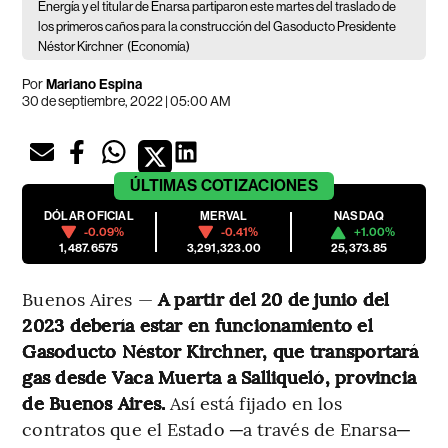
Energía y el titular de Enarsa partiparon este martes del traslado de
los primeros caños para la construcción del Gasoducto Presidente
Néstor Kirchner
(Economía)
Por
Mariano Espina
30 de septiembre, 2022 | 05:00 AM
ÚLTIMAS
COTIZACIONES
DÓLAR OFICIAL
MERVAL
NASDAQ
-0.09%
-0.41%
+1.00%
1,487.6575
3,291,323.00
25,373.85
Buenos Aires —
A partir del 20 de junio del
2023 debería estar en funcionamiento el
Gasoducto Néstor Kirchner, que transportará
gas desde Vaca Muerta a Salliqueló, provincia
de Buenos Aires.
Así está fijado en los
contratos que el Estado ─a través de Enarsa─