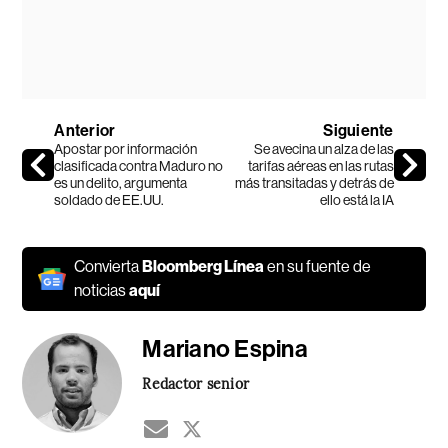
Anterior
Siguiente
Apostar por información
Se avecina un alza de las
clasificada contra Maduro no
tarifas aéreas en las rutas
es un delito, argumenta
más transitadas y detrás de
soldado de EE.UU.
ello está la IA
Convierta
Bloomberg Línea
en su fuente de
noticias
aquí
Mariano Espina
Redactor senior