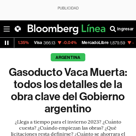
PUBLICIDAD
Ingresar
5%
Visa
-0.04%
MercadoLibre
-0.25%
Banc
366.13
1,879.59
ARGENTINA
Gasoducto Vaca Muerta:
todos los detalles de la
obra clave del Gobierno
argentino
¿Llega a tiempo para el invierno 2023? ¿Cuánto
cuesta? ¿Cuándo empiezan las obras? ¿Qué
licitaciones resta definirse? ¿Cuánto se ahorrara el