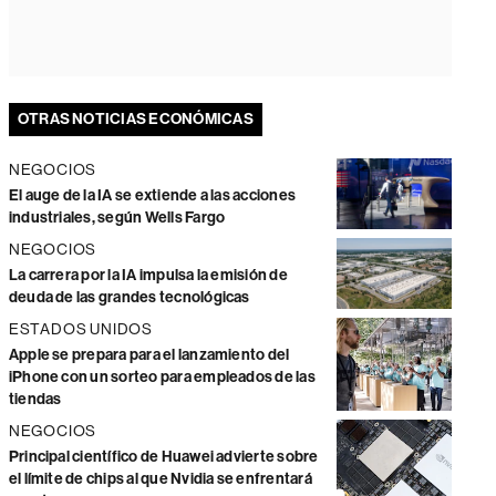
OTRAS NOTICIAS ECONÓMICAS
NEGOCIOS
El auge de la IA se extiende a las acciones
industriales, según Wells Fargo
NEGOCIOS
La carrera por la IA impulsa la emisión de
deuda de las grandes tecnológicas
ESTADOS UNIDOS
Apple se prepara para el lanzamiento del
iPhone con un sorteo para empleados de las
tiendas
NEGOCIOS
Principal científico de Huawei advierte sobre
el límite de chips al que Nvidia se enfrentará