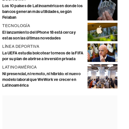
Los 10 países de Latinoamérica en donde los
bancos generan más utilidades, según
Felaban
TECNOLOGÍA
El lanzamiento del iPhone 18 está cerca y
estas son las últimas novedades
LÍNEA DEPORTIVA
La UEFA estudia boicotear torneos de la FIFA
por su plan de abrirse a inversión privada
LATINOAMÉRICA
Ni presencial, ni remoto, ni híbrido: el nuevo
modelo laboral que WeWork ve crecer en
Latinoamérica