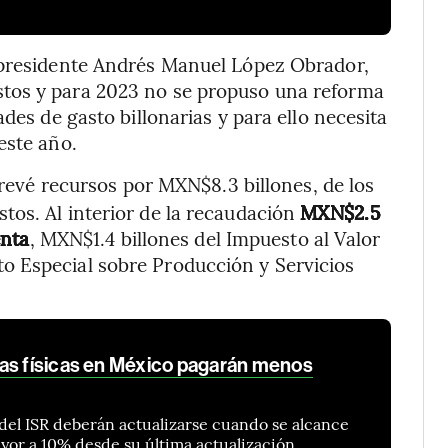
 presidente Andrés Manuel López Obrador,
tos y para 2023 no se propuso una reforma
des de gasto billonarias y para ello necesita
este año.
evé recursos por MXN$8.3 billones, de los
tos. Al interior de la recaudación
MXN$2.5
enta
, MXN$1.4 billones del Impuesto al Valor
o Especial sobre Producción y Servicios
as físicas en México pagarán menos
s del ISR deberán actualizarse cuando se alcance
yor a 10% desde su última actualización