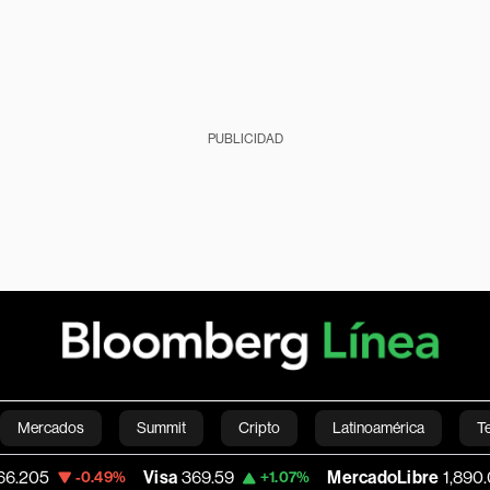
PUBLICIDAD
Mercados
Summit
Cripto
Latinoamérica
T
Visa
369.59
MercadoLibre
1,890.05
-0.49%
+1.07%
-
Green
Economía
Estilo de vida
Mundo
Videos