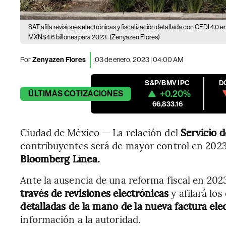
SAT afila revisiones electrónicas y fiscalización detallada con CFDI 4.0 
MXN$4.6 billones para 2023.
(Zenyazen Flores)
Por
Zenyazen Flores
03 de enero, 2023 | 04:00 AM
S&P/BMV IPC
D
+0.20%
ÚLTIMAS
COTIZACIONES
66,833.16
Ciudad de México — La relación del
Servicio 
contribuyentes será de mayor control en 2023,
Bloomberg Línea.
Ante la ausencia de una reforma fiscal en 202
través de revisiones electrónicas
y afilará los
detalladas de la mano de la nueva factura el
información a la autoridad.