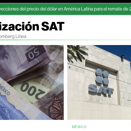
el precio del dólar en América Latina para el remate de 2026 y 202
lización SAT
loomberg Línea
MÉXICO