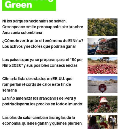
Ni los parques nacionales se salvan:
Greenpeace emite preocupante alerta sobre
Amazonía colombiana
¿Cómo invertir ante el fenómeno de El Niño?
Los activos y sectores que podrían ganar
Los países que ya se preparan para el “Súper
Niño 2026” y sus posibles consecuencias
Clima: la lista de estados en EE.UU. que
romperían récords de calor este fin de
semana
El Niño amenaza los arándanos de Perú y
podría disparar los precios en todo el mundo
Las olas de calor cambian las reglas de la
economía: quiénes ganan y quiénes pierden