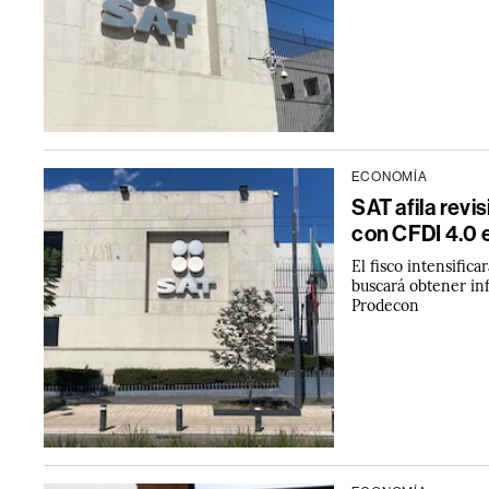
ECONOMÍA
SAT afila revi
con CFDI 4.0 
El fisco intensifica
buscará obtener in
Prodecon