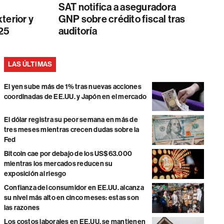
SAT notifica a aseguradora
terior y
GNP sobre crédito fiscal tras
025
auditoría
LAS ÚLTIMAS
El yen sube más de 1% tras nuevas acciones
coordinadas de EE.UU. y Japón en el mercado
El dólar registra su peor semana en más de
tres meses mientras crecen dudas sobre la
Fed
Bitcoin cae por debajo de los US$63.000
mientras los mercados reducen su
exposición al riesgo
Confianza del consumidor en EE.UU. alcanza
su nivel más alto en cinco meses: estas son
las razones
Los costos laborales en EE.UU. se mantienen