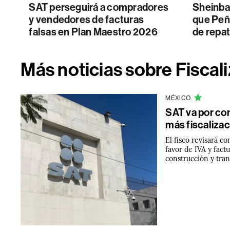
SAT perseguirá a compradores
Sheinba
y vendedores de facturas
que Peñ
falsas en Plan Maestro 2026
de repat
Más noticias sobre Fiscal
MÉXICO
SAT va por con
más fiscaliza
El fisco revisará co
favor de IVA y fact
construcción y tra