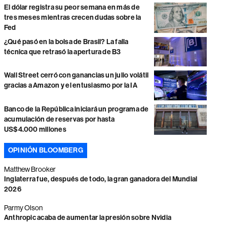
El dólar registra su peor semana en más de
tres meses mientras crecen dudas sobre la
Fed
¿Qué pasó en la bolsa de Brasil? La falla
técnica que retrasó la apertura de B3
Wall Street cerró con ganancias un julio volátil
gracias a Amazon y el entusiasmo por la IA
Banco de la República iniciará un programa de
acumulación de reservas por hasta
US$4.000 millones
OPINIÓN BLOOMBERG
Matthew Brooker
Inglaterra fue, después de todo, la gran ganadora del Mundial
2026
Parmy Olson
Anthropic acaba de aumentar la presión sobre Nvidia