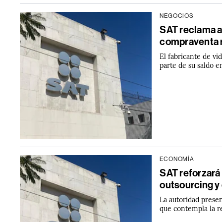
NEGOCIOS
SAT reclama a
compraventa 
El fabricante de v
parte de su saldo e
ECONOMÍA
SAT reforzará 
outsourcing y
La autoridad prese
que contempla la r