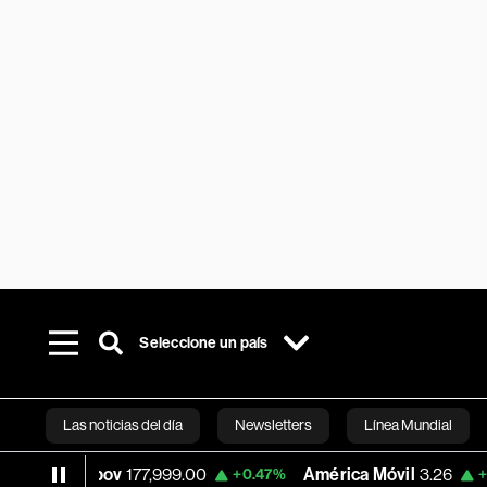
Seleccione un país
Las noticias del día
Newsletters
Línea Mundial
Ibov
177,999.00
América Móvil
3.26
Me
+0.47%
+2.52%
Bloomberg 