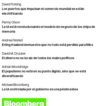
David Fickling
Los puertos que impulsan el comercio mundial se están
electrificando
Parmy Olson
La IA está revolucionando el modelo de negocio de los chips de
memoria
Andrea Felsted
Erling Haaland demuestra que no todo está perdido para Nike
David M. Drucker
El dinero no es la raíz de todos los males políticos
Adrian Wooldridge
El populismo no está en su punto álgido, sino que se está
diversificando
Michael Bloomberg
La IA controlada por el gobierno es una pésima idea