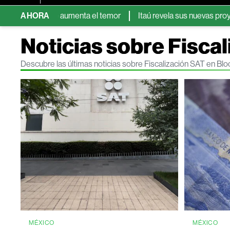
da que aumenta el temor
AHORA
Itaú revela sus nuevas proyecciones d
Noticias sobre Fisca
Descubre las últimas noticias sobre Fiscalización SAT en B
MÉXICO
MÉXICO