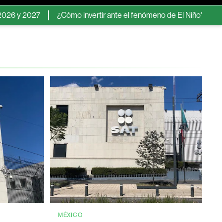
7
¿Cómo invertir ante el fenómeno de El Niño? Los activos y s
MÉXICO