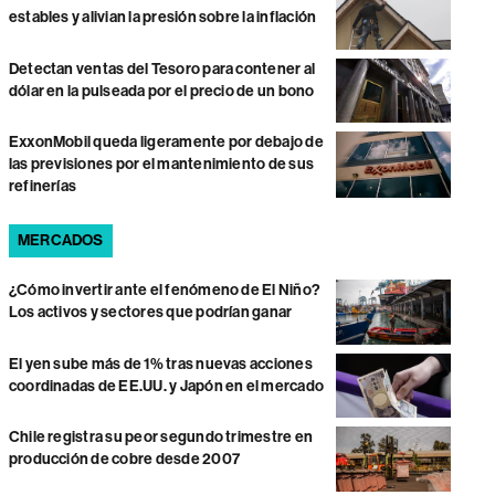
estables y alivian la presión sobre la inflación
Detectan ventas del Tesoro para contener al
dólar en la pulseada por el precio de un bono
ExxonMobil queda ligeramente por debajo de
las previsiones por el mantenimiento de sus
refinerías
MERCADOS
¿Cómo invertir ante el fenómeno de El Niño?
Los activos y sectores que podrían ganar
El yen sube más de 1% tras nuevas acciones
coordinadas de EE.UU. y Japón en el mercado
Chile registra su peor segundo trimestre en
producción de cobre desde 2007