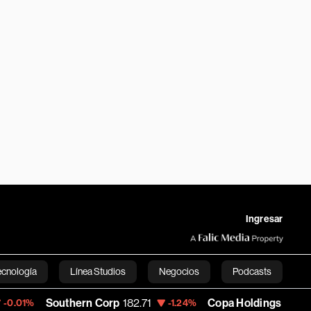
Ingresar
ecnología
Línea Studios
Negocios
Podcasts
outhern Corp
182.71
Copa Holdings
141.22
-1.24%
-0.71%
English