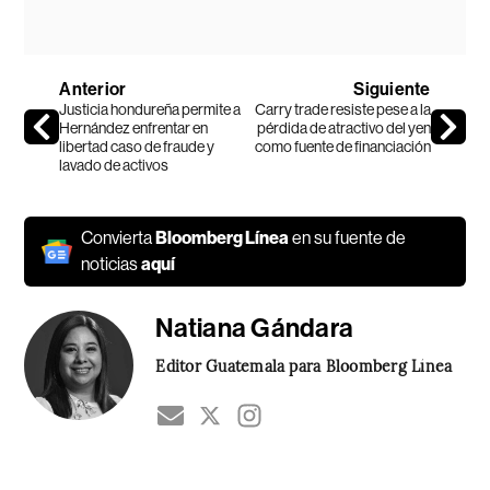
Anterior
Siguiente
Justicia hondureña permite a
Carry trade resiste pese a la
Hernández enfrentar en
pérdida de atractivo del yen
libertad caso de fraude y
como fuente de financiación
lavado de activos
Convierta
Bloomberg Línea
en su fuente de
noticias
aquí
Natiana Gándara
Editor Guatemala para Bloomberg Línea