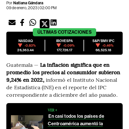
Por
Natiana Gándara
09 de enero, 2023 | 02:00 PM
ÚLTIMAS
COTIZACIONES
NASDAQ
IBOVESPA
S&P/BMV IPC
-0.83%
-0.09%
-0.46%
26,363.44
177,726.17
66,525.18
Guatemala —
La inflación significa que en
promedio los precios al consumidor subieron
9,24% en 2022,
informó el Instituto Nacional
de Estadística (INE) en el reporte del IPC
correspondiente a diciembre del año pasado.
VER +
En casi todos los países de
Centroamérica aumentó la