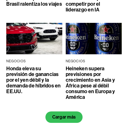
Brasil ralentiza los viajes
competir por el
liderazgo en IA
NEGOCIOS
NEGOCIOS
Honda eleva su
Heineken supera
previsión de ganancias
previsiones por
por el yen débil y la
crecimiento en Asia y
demanda de híbridos en
África pese al débil
EE.UU.
consumo en Europa y
América
Cargar más