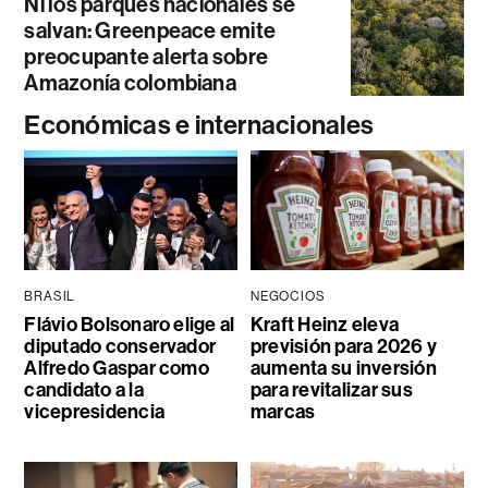
Ni los parques nacionales se
salvan: Greenpeace emite
preocupante alerta sobre
Amazonía colombiana
Económicas e internacionales
BRASIL
NEGOCIOS
Flávio Bolsonaro elige al
Kraft Heinz eleva
diputado conservador
previsión para 2026 y
Alfredo Gaspar como
aumenta su inversión
candidato a la
para revitalizar sus
vicepresidencia
marcas