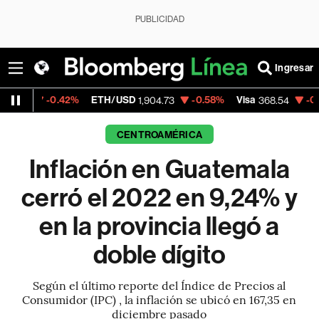
PUBLICIDAD
Ingresar
42%
ETH/USD
-0.58%
Visa
-0.28%
Mercad
1,904.73
368.54
CENTROAMÉRICA
Inflación en Guatemala
cerró el 2022 en 9,24% y
en la provincia llegó a
doble dígito
Según el último reporte del Índice de Precios al
Consumidor (IPC) , la inflación se ubicó en 167,35 en
diciembre pasado