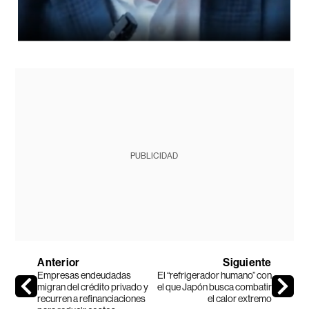
PUBLICIDAD
Anterior
Siguiente
Empresas endeudadas
El “refrigerador humano” con
migran del crédito privado y
el que Japón busca combatir
recurren a refinanciaciones
el calor extremo