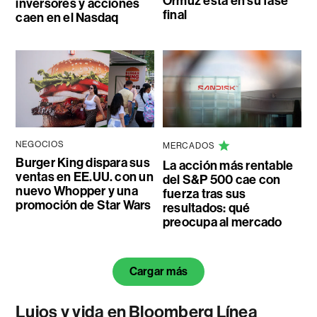
Ormuz está en su fase
inversores y acciones
final
caen en el Nasdaq
NEGOCIOS
MERCADOS
Burger King dispara sus
La acción más rentable
ventas en EE.UU. con un
del S&P 500 cae con
nuevo Whopper y una
fuerza tras sus
promoción de Star Wars
resultados: qué
preocupa al mercado
Cargar más
Lujos y vida en Bloomberg Línea