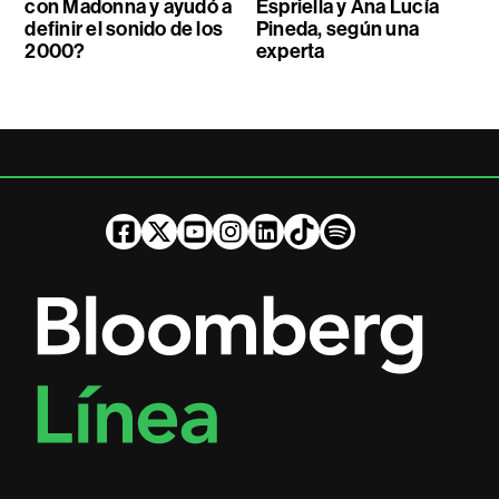
con Madonna y ayudó a
Espriella y Ana Lucía
definir el sonido de los
Pineda, según una
2000?
experta