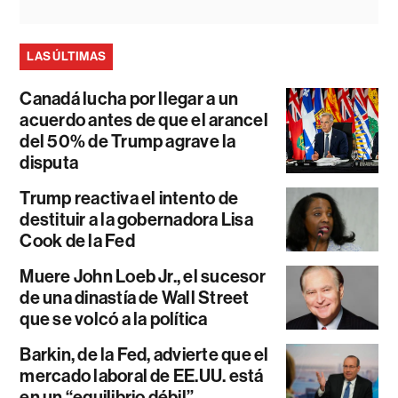
LAS ÚLTIMAS
Canadá lucha por llegar a un
acuerdo antes de que el arancel
del 50% de Trump agrave la
disputa
Trump reactiva el intento de
destituir a la gobernadora Lisa
Cook de la Fed
Muere John Loeb Jr., el sucesor
de una dinastía de Wall Street
que se volcó a la política
Barkin, de la Fed, advierte que el
mercado laboral de EE.UU. está
en un “equilibrio débil”