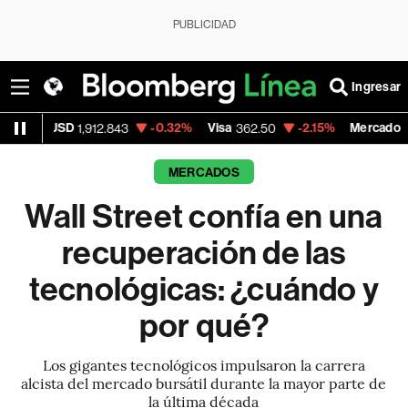
PUBLICIDAD
Ingresar
-0.32%
Visa
-2.15%
MercadoLibre
912.843
362.50
1,821.795
MERCADOS
Wall Street confía en una
recuperación de las
tecnológicas: ¿cuándo y
por qué?
Los gigantes tecnológicos impulsaron la carrera
alcista del mercado bursátil durante la mayor parte de
la última década