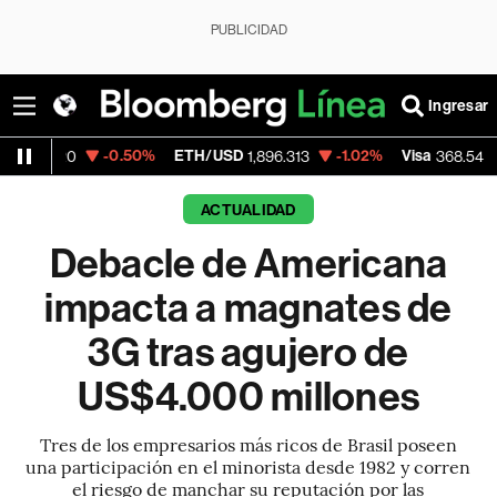
PUBLICIDAD
Ingresar
-0.50%
ETH/USD
-1.02%
Visa
-0.28%
Mer
1,896.313
368.54
ACTUALIDAD
Debacle de Americana
impacta a magnates de
3G tras agujero de
US$4.000 millones
Tres de los empresarios más ricos de Brasil poseen
una participación en el minorista desde 1982 y corren
el riesgo de manchar su reputación por las