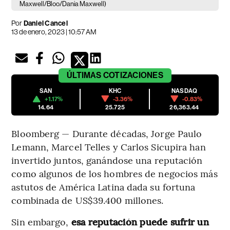
Maxwell/Bloo/Dania Maxwell)
Por
Daniel Cancel
13 de enero, 2023 | 10:57 AM
ÚLTIMAS
COTIZACIONES
SAN
KHC
NASDAQ
+1.17%
-3.36%
-0.83%
14.64
25.725
26,363.44
Bloomberg — Durante décadas, Jorge Paulo
Lemann, Marcel Telles y Carlos Sicupira han
invertido juntos, ganándose una reputación
como algunos de los hombres de negocios más
astutos de América Latina dada su fortuna
combinada de US$39.400 millones.
Sin embargo,
esa reputación puede sufrir un