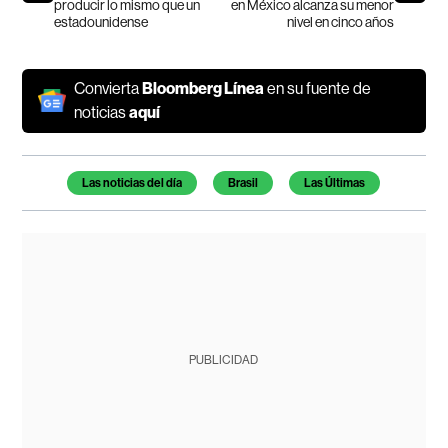
producir lo mismo que un
en México alcanza su menor
estadounidense
nivel en cinco años
Convierta
Bloomberg Línea
en su fuente de
noticias
aquí
Temas de este artículo
Las noticias del día
Brasil
Las Últimas
PUBLICIDAD