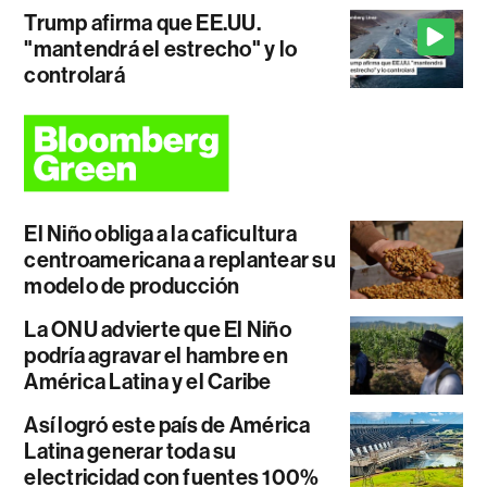
Trump afirma que EE.UU.
"mantendrá el estrecho" y lo
controlará
El Niño obliga a la caficultura
centroamericana a replantear su
modelo de producción
La ONU advierte que El Niño
podría agravar el hambre en
América Latina y el Caribe
Así logró este país de América
Latina generar toda su
electricidad con fuentes 100%